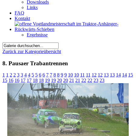
Downloads
Links
FAQ
Kontakt
Ergebnisse
Zurück zur Kategorieübersicht
8. Pausaer Trabantrennen
1
1
2
2
3
3
4
4
5
5
6
6
7
7
8
8
9
9
10
10
11
11
12
12
13
13
14
14
15
15
16
16
17
17
18
18
19
19
20
20
21
21
22
22
23
23