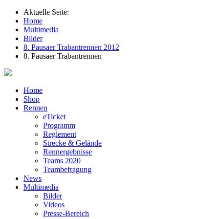
Aktuelle Seite:
Home
Multimedia
Bilder
8. Pausaer Trabantrennen 2012
8. Pausaer Trabantrennen
Home
Shop
Rennen
eTicket
Programm
Reglement
Strecke & Gelände
Rennergebnisse
Teams 2020
Teambefragung
News
Multimedia
Bilder
Videos
Presse-Bereich