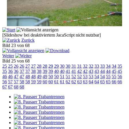
[Slideshow bei deaktiviertem JacaScript nicht nutzbar]
Zurück
Bild 23 von 68
Weiter
Bild 25 von 68
25
25
26
26
27
27
28
28
29
29
30
30
31
31
32
32
33
33
34
34
35
35
36
36
37
37
38
38
39
39
40
40
41
41
42
42
43
43
44
44
45
45
46
46
47
47
48
48
49
49
50
50
51
51
52
52
53
53
54
54
55
55
56
56
57
57
58
58
59
59
60
60
61
61
62
62
63
63
64
64
65
65
66
66
67
67
68
68