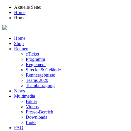
Aktuelle Seite:
Home
Home
Home
Shop
Rennen
eTicket
Programm
Reglement
Strecke & Gelände
Rennergebnisse
Teams 2020
Teambefragung
News
Multimedia
Bilder
Videos
Presse-Bereich
Downloads
Links
FAQ