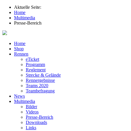
Aktuelle Seite:
Home
Multimedia
Presse-Bereich
Home
Shop
Rennen
eTicket
Programm
Reglement
Strecke & Gelände
Rennergebnisse
Teams 2020
Teambefragung
News
Multimedia
Bilder
Videos
Presse-Bereich
Downloads
Links