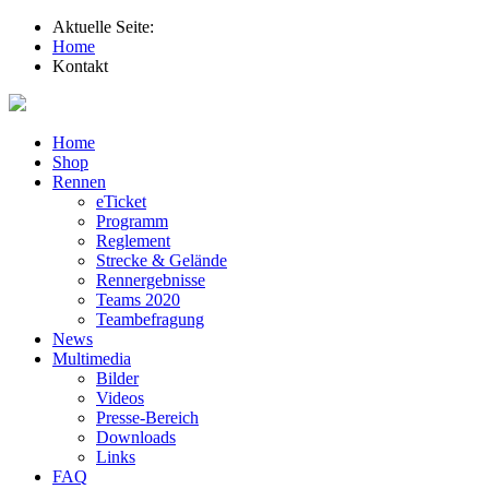
Aktuelle Seite:
Home
Kontakt
Home
Shop
Rennen
eTicket
Programm
Reglement
Strecke & Gelände
Rennergebnisse
Teams 2020
Teambefragung
News
Multimedia
Bilder
Videos
Presse-Bereich
Downloads
Links
FAQ