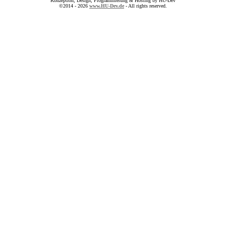
Konzeption, Design, Programmierung & Hosting by HU-Dev
©2014 - 2026
www.HU-Dev.de
- All rights reserved.