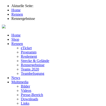
Aktuelle Seite:
Home
Rennen
Rennergebnisse
Home
Shop
Rennen
eTicket
Programm
Reglement
Strecke & Gelände
Rennergebnisse
Teams 2020
Teambefragung
News
Multimedia
Bilder
Videos
Presse-Bereich
Downloads
Links