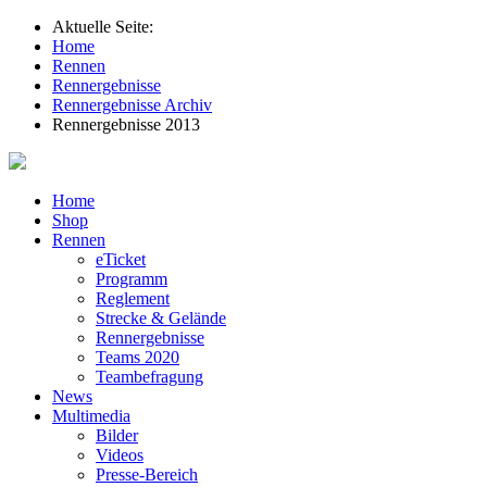
Aktuelle Seite:
Home
Rennen
Rennergebnisse
Rennergebnisse Archiv
Rennergebnisse 2013
Home
Shop
Rennen
eTicket
Programm
Reglement
Strecke & Gelände
Rennergebnisse
Teams 2020
Teambefragung
News
Multimedia
Bilder
Videos
Presse-Bereich