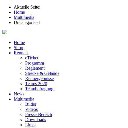
Aktuelle Seite:
Home
Multimedia
Uncategorised
Home
Shop
Rennen
eTicket
Programm
Reglement
Strecke & Gelände
Rennergebnisse
Teams 2020
Teambefragung
News
Multimedia
Bilder
Videos
Presse-Bereich
Downloads
Links