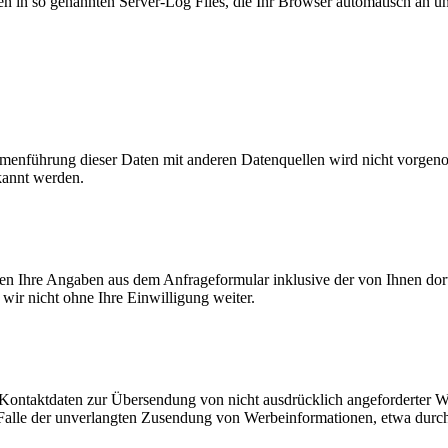
n in so genannten Server-Log Files, die Ihr Browser automatisch an uns
enführung dieser Daten mit anderen Datenquellen wird nicht vorgenom
kannt werden.
n Ihre Angaben aus dem Anfrageformular inklusive der von Ihnen dor
wir nicht ohne Ihre Einwilligung weiter.
Kontaktdaten zur Übersendung von nicht ausdrücklich angeforderter W
 im Falle der unverlangten Zusendung von Werbeinformationen, etwa dur