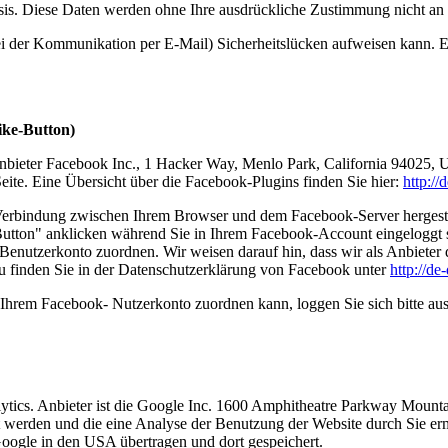
 Basis. Diese Daten werden ohne Ihre ausdrückliche Zustimmung nicht an
ei der Kommunikation per E-Mail) Sicherheitslücken aufweisen kann. Ei
ike-Button)
nbieter Facebook Inc., 1 Hacker Way, Menlo Park, California 94025, 
ite. Eine Übersicht über die Facebook-Plugins finden Sie hier:
http:/
Verbindung zwischen Ihrem Browser und dem Facebook-Server hergestellt
tton" anklicken während Sie in Ihrem Facebook-Account eingeloggt sin
nutzerkonto zuordnen. Wir weisen darauf hin, dass wir als Anbieter d
u finden Sie in der Datenschutzerklärung von Facebook unter
http://d
Ihrem Facebook- Nutzerkonto zuordnen kann, loggen Sie sich bitte au
ytics. Anbieter ist die Google Inc. 1600 Amphitheatre Parkway Moun
t werden und die eine Analyse der Benutzung der Website durch Sie er
oogle in den USA übertragen und dort gespeichert.