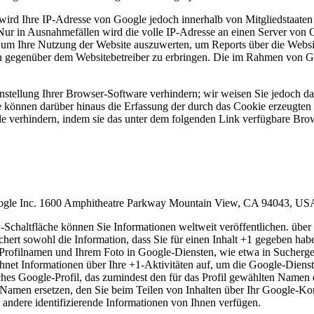
wird Ihre IP-Adresse von Google jedoch innerhalb von Mitgliedstaaten
r in Ausnahmefällen wird die volle IP-Adresse an einen Server von G
, um Ihre Nutzung der Website auszuwerten, um Reports über die Websi
n gegenüber dem Websitebetreiber zu erbringen. Die im Rahmen von Go
tellung Ihrer Browser-Software verhindern; wir weisen Sie jedoch dara
 können darüber hinaus die Erfassung der durch das Cookie erzeugten 
 verhindern, indem sie das unter dem folgenden Link verfügbare Brows
Google Inc. 1600 Amphitheatre Parkway Mountain View, CA 94043, US
Schaltfläche können Sie Informationen weltweit veröffentlichen. über 
hert sowohl die Information, dass Sie für einen Inhalt +1 gegeben habe
ofilnamen und Ihrem Foto in Google-Diensten, wie etwa in Suchergebn
hnet Informationen über Ihre +1-Aktivitäten auf, um die Google-Dienst
iches Google-Profil, das zumindest den für das Profil gewählten Namen
amen ersetzen, den Sie beim Teilen von Inhalten über Ihr Google-Kont
andere identifizierende Informationen von Ihnen verfügen.