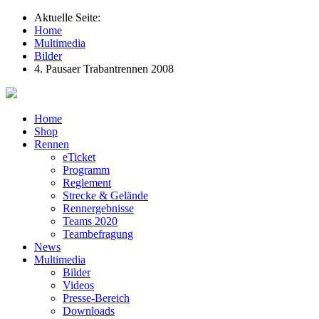
Aktuelle Seite:
Home
Multimedia
Bilder
4. Pausaer Trabantrennen 2008
Home
Shop
Rennen
eTicket
Programm
Reglement
Strecke & Gelände
Rennergebnisse
Teams 2020
Teambefragung
News
Multimedia
Bilder
Videos
Presse-Bereich
Downloads