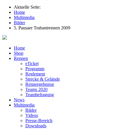
Aktuelle Seite:
Home
Multimedia
Bilder
5. Pausaer Trabantrennen 2009
Home
Shop
Rennen
eTicket
Programm
Reglement
Strecke & Gelände
Rennergebnisse
Teams 2020
Teambefragung
News
Multimedia
Bilder
Videos
Presse-Bereich
Downloads