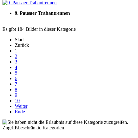
9. Pausaer Trabantrennen
Es gibt 184 Bilder in dieser Kategorie
Start
Zurück
1
2
3
4
5
6
7
8
9
10
Weiter
Ende
Zugriffsbeschränkte Kategorien