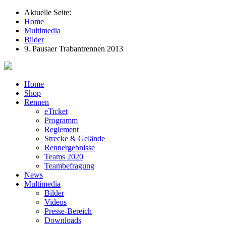
Aktuelle Seite:
Home
Multimedia
Bilder
9. Pausaer Trabantrennen 2013
Home
Shop
Rennen
eTicket
Programm
Reglement
Strecke & Gelände
Rennergebnisse
Teams 2020
Teambefragung
News
Multimedia
Bilder
Videos
Presse-Bereich
Downloads