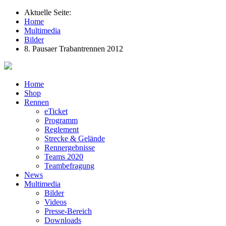
Aktuelle Seite:
Home
Multimedia
Bilder
8. Pausaer Trabantrennen 2012
Home
Shop
Rennen
eTicket
Programm
Reglement
Strecke & Gelände
Rennergebnisse
Teams 2020
Teambefragung
News
Multimedia
Bilder
Videos
Presse-Bereich
Downloads