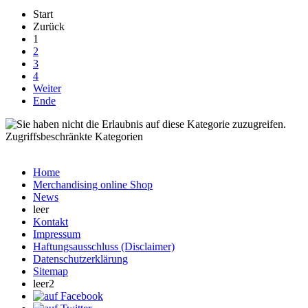
Start
Zurück
1
2
3
4
Weiter
Ende
Zugriffsbeschränkte Kategorien
Home
Merchandising online Shop
News
leer
Kontakt
Impressum
Haftungsausschluss (Disclaimer)
Datenschutzerklärung
Sitemap
leer2