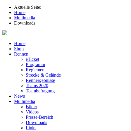
Aktuelle Seite:
Home
Multimedia
Downloads
Home
Shop
Rennen
eTicket
Programm
Reglement
Strecke & Gelände
Rennergebnisse
Teams 2020
Teambefragung
News
Multimedia
Bilder
Videos
Presse-Bereich
Downloads
Links