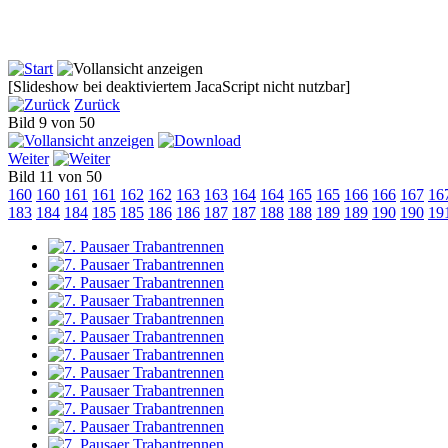
[Slideshow bei deaktiviertem JacaScript nicht nutzbar]
Zurück
Bild 9 von 50
Weiter
Bild 11 von 50
160
160
161
161
162
162
163
163
164
164
165
165
166
166
167
16
183
184
184
185
185
186
186
187
187
188
188
189
189
190
190
19