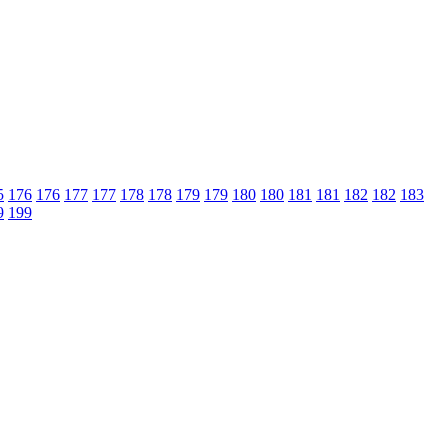
5
176
176
177
177
178
178
179
179
180
180
181
181
182
182
183
9
199