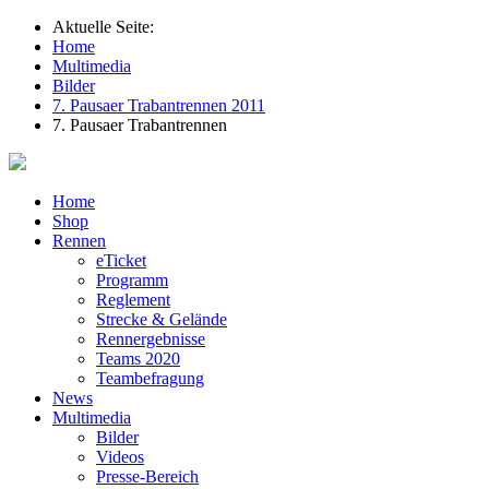
Aktuelle Seite:
Home
Multimedia
Bilder
7. Pausaer Trabantrennen 2011
7. Pausaer Trabantrennen
Home
Shop
Rennen
eTicket
Programm
Reglement
Strecke & Gelände
Rennergebnisse
Teams 2020
Teambefragung
News
Multimedia
Bilder
Videos
Presse-Bereich