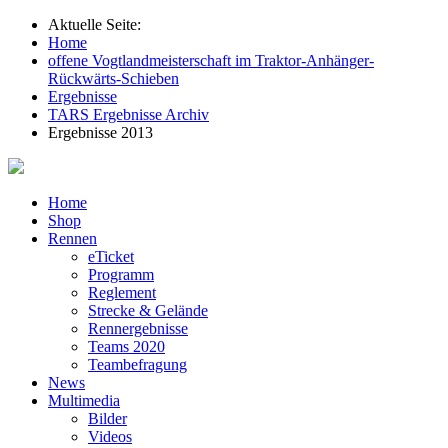
Aktuelle Seite:
Home
offene Vogtlandmeisterschaft im Traktor-Anhänger-
Rückwärts-Schieben
Ergebnisse
TARS Ergebnisse Archiv
Ergebnisse 2013
Home
Shop
Rennen
eTicket
Programm
Reglement
Strecke & Gelände
Rennergebnisse
Teams 2020
Teambefragung
News
Multimedia
Bilder
Videos