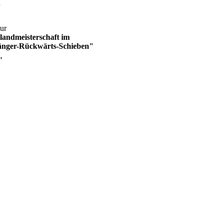
ur
tlandmeisterschaft im
nger-Rückwärts-Schieben"
"