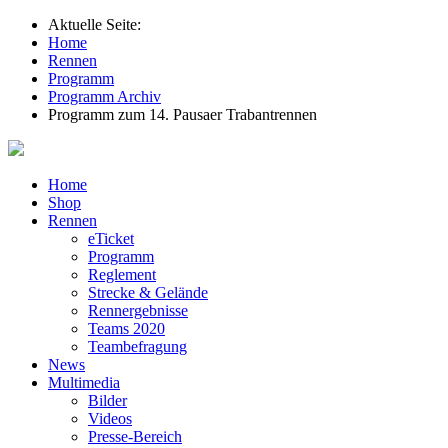
Aktuelle Seite:
Home
Rennen
Programm
Programm Archiv
Programm zum 14. Pausaer Trabantrennen
Home
Shop
Rennen
eTicket
Programm
Reglement
Strecke & Gelände
Rennergebnisse
Teams 2020
Teambefragung
News
Multimedia
Bilder
Videos
Presse-Bereich