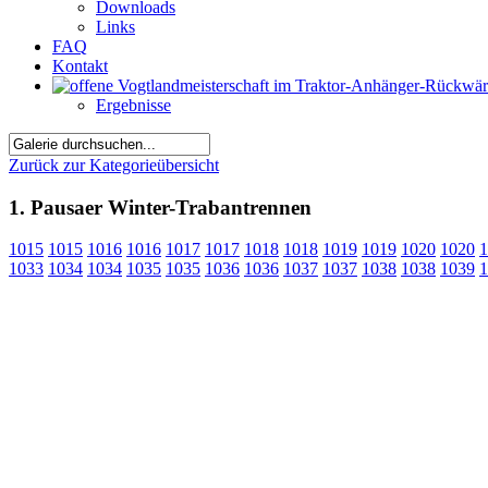
Downloads
Links
FAQ
Kontakt
Ergebnisse
Zurück zur Kategorieübersicht
1. Pausaer Winter-Trabantrennen
1015
1015
1016
1016
1017
1017
1018
1018
1019
1019
1020
1020
1
1033
1034
1034
1035
1035
1036
1036
1037
1037
1038
1038
1039
1