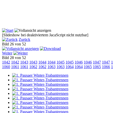
[Slideshow bei deaktiviertem JacaScript nicht nutzbar]
Zurück
Bild 26 von 52
Weiter
Bild 28 von 52
1042
1042
1043
1043
1044
1044
1045
1045
1046
1046
1047
1047
1
1060
1061
1061
1062
1062
1063
1063
1064
1064
1065
1065
1066
1