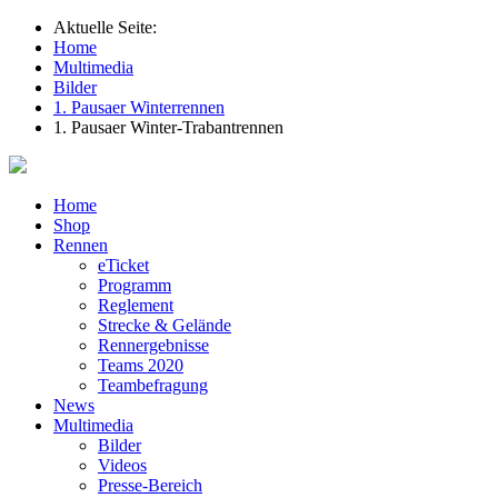
Aktuelle Seite:
Home
Multimedia
Bilder
1. Pausaer Winterrennen
1. Pausaer Winter-Trabantrennen
Home
Shop
Rennen
eTicket
Programm
Reglement
Strecke & Gelände
Rennergebnisse
Teams 2020
Teambefragung
News
Multimedia
Bilder
Videos
Presse-Bereich