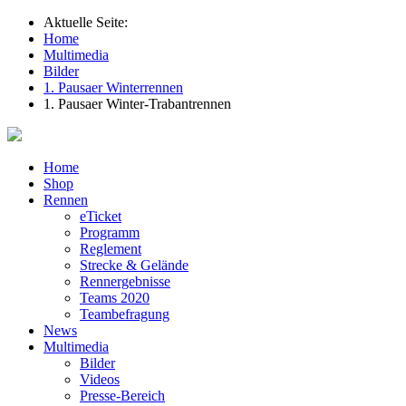
Aktuelle Seite:
Home
Multimedia
Bilder
1. Pausaer Winterrennen
1. Pausaer Winter-Trabantrennen
Home
Shop
Rennen
eTicket
Programm
Reglement
Strecke & Gelände
Rennergebnisse
Teams 2020
Teambefragung
News
Multimedia
Bilder
Videos
Presse-Bereich