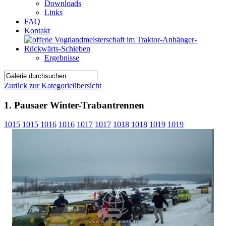
Downloads
Links
FAQ
Kontakt
Ergebnisse
Zurück zur Kategorieübersicht
1. Pausaer Winter-Trabantrennen
1015
1015
1016
1016
1017
1017
1018
1018
1019
1019