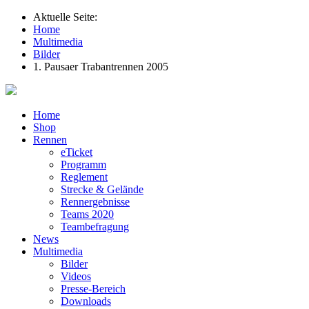
Aktuelle Seite:
Home
Multimedia
Bilder
1. Pausaer Trabantrennen 2005
Home
Shop
Rennen
eTicket
Programm
Reglement
Strecke & Gelände
Rennergebnisse
Teams 2020
Teambefragung
News
Multimedia
Bilder
Videos
Presse-Bereich
Downloads