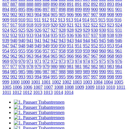
887
887
888
888
889
889
890
890
891
891
892
892
893
893
894
894
895
895
896
896
897
897
898
898
899
899
900
900
901
901
902
902
903
903
904
904
905
905
906
906
907
907
908
908
909
909
910
910
911
911
912
912
913
913
914
914
915
915
916
916
917
917
918
918
919
919
920
920
921
921
922
922
923
923
924
924
925
925
926
926
927
927
928
928
929
929
930
930
931
931
932
932
933
933
934
934
935
935
936
936
937
937
938
938
939
939
940
940
941
941
942
942
943
943
944
944
945
945
946
946
947
947
948
948
949
949
950
950
951
951
952
952
953
953
954
954
955
955
956
956
957
957
958
958
959
959
960
960
961
961
962
962
963
963
964
964
965
965
966
966
967
967
968
968
969
969
970
970
971
971
972
972
973
973
974
974
975
975
976
976
977
977
978
978
979
979
980
980
981
981
982
982
983
983
984
984
985
985
986
986
987
987
988
988
989
989
990
990
991
991
992
992
993
993
994
994
995
995
996
996
997
997
998
998
999
999
1000
1000
1001
1001
1002
1002
1003
1003
1004
1004
1005
1005
1006
1006
1007
1007
1008
1008
1009
1009
1010
1010
1011
1011
1012
1012
1013
1013
1014
1014