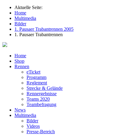
Aktuelle Seite:
Home
Multimedia
Bilder
1. Pausaer Trabantrennen 2005
1. Pausaer Trabantrennen
Home
Shop
Rennen
eTicket
Programm
Reglement
Strecke & Gelände
Rennergebnisse
Teams 2020
Teambefragung
News
Multimedia
Bilder
Videos
Presse-Bereich