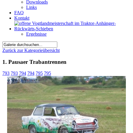
Downloads
Links
FAQ
Kontakt
Ergebnisse
Zurück zur Kategorieübersicht
1. Pausaer Trabantrennen
793
793
794
794
795
795