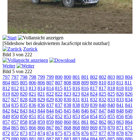
[Slideshow bei deaktiviertem JacaScript nicht nutzbar]
Zurück
Bild 3 von 222
Weiter
Bild 5 von 222
797
797
798
798
799
799
800
800
801
801
802
802
803
803
804
804
805
805
806
806
807
807
808
808
809
809
810
810
811
811
812
812
813
813
814
814
815
815
816
816
817
817
818
818
819
819
820
820
821
821
822
822
823
823
824
824
825
825
826
826
827
827
828
828
829
829
830
830
831
831
832
832
833
833
834
834
835
835
836
836
837
837
838
838
839
839
840
840
841
841
842
842
843
843
844
844
845
845
846
846
847
847
848
848
849
849
850
850
851
851
852
852
853
853
854
854
855
855
856
856
857
857
858
858
859
859
860
860
861
861
862
862
863
863
864
864
865
865
866
866
867
867
868
868
869
869
870
870
871
871
872
872
873
873
874
874
875
875
876
876
877
877
878
878
879
879
880
880
881
881
882
882
883
883
884
884
885
885
886
886