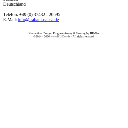
Deutschland
Telefon: +49 (0) 37432 - 20595
E-Mail:
info@trabant-pausa.de
Konzeption, Design, Programmierung & Hosting by HU-Dev
©2014 - 2026
www.HU-Dev.de
- All rights reserved.