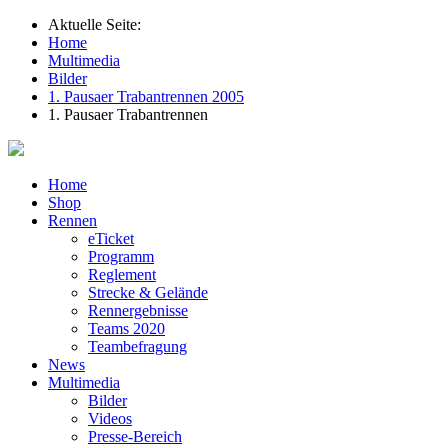
Aktuelle Seite:
Home
Multimedia
Bilder
1. Pausaer Trabantrennen 2005
1. Pausaer Trabantrennen
Home
Shop
Rennen
eTicket
Programm
Reglement
Strecke & Gelände
Rennergebnisse
Teams 2020
Teambefragung
News
Multimedia
Bilder
Videos
Presse-Bereich