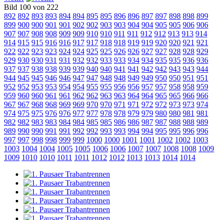
Bild 100 von 222
892
892
893
893
894
894
895
895
896
896
897
897
898
898
899
899
900
900
901
901
902
902
903
903
904
904
905
905
906
906
907
907
908
908
909
909
910
910
911
911
912
912
913
913
914
914
915
915
916
916
917
917
918
918
919
919
920
920
921
921
922
922
923
923
924
924
925
925
926
926
927
927
928
928
929
929
930
930
931
931
932
932
933
933
934
934
935
935
936
936
937
937
938
938
939
939
940
940
941
941
942
942
943
943
944
944
945
945
946
946
947
947
948
948
949
949
950
950
951
951
952
952
953
953
954
954
955
955
956
956
957
957
958
958
959
959
960
960
961
961
962
962
963
963
964
964
965
965
966
966
967
967
968
968
969
969
970
970
971
971
972
972
973
973
974
974
975
975
976
976
977
977
978
978
979
979
980
980
981
981
982
982
983
983
984
984
985
985
986
986
987
987
988
988
989
989
990
990
991
991
992
992
993
993
994
994
995
995
996
996
997
997
998
998
999
999
1000
1000
1001
1001
1002
1002
1003
1003
1004
1004
1005
1005
1006
1006
1007
1007
1008
1008
1009
1009
1010
1010
1011
1011
1012
1012
1013
1013
1014
1014