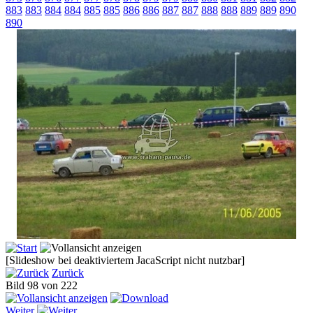
883
883
884
884
885
885
886
886
887
887
888
888
889
889
890
890
[Slideshow bei deaktiviertem JacaScript nicht nutzbar]
Zurück
Bild 98 von 222
Weiter