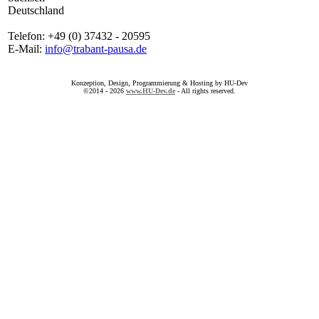
Deutschland
Telefon: +49 (0) 37432 - 20595
E-Mail:
info@trabant-pausa.de
Konzeption, Design, Programmierung & Hosting by HU-Dev
©2014 - 2026
www.HU-Dev.de
- All rights reserved.