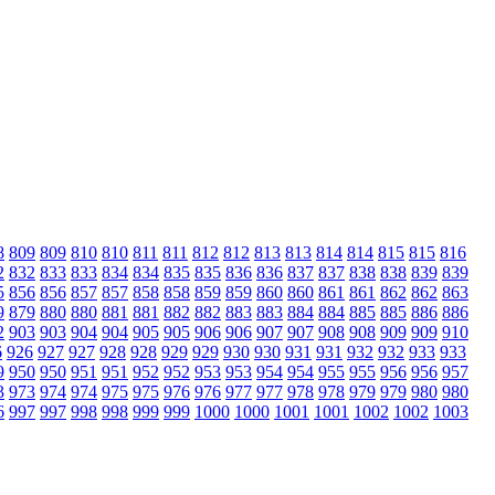
8
809
809
810
810
811
811
812
812
813
813
814
814
815
815
816
2
832
833
833
834
834
835
835
836
836
837
837
838
838
839
839
5
856
856
857
857
858
858
859
859
860
860
861
861
862
862
863
9
879
880
880
881
881
882
882
883
883
884
884
885
885
886
886
2
903
903
904
904
905
905
906
906
907
907
908
908
909
909
910
6
926
927
927
928
928
929
929
930
930
931
931
932
932
933
933
9
950
950
951
951
952
952
953
953
954
954
955
955
956
956
957
3
973
974
974
975
975
976
976
977
977
978
978
979
979
980
980
6
997
997
998
998
999
999
1000
1000
1001
1001
1002
1002
1003