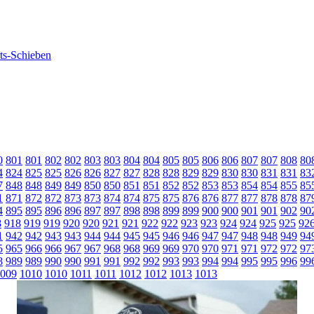
0
801
801
802
802
803
803
804
804
805
805
806
806
807
807
808
80
4
824
825
825
826
826
827
827
828
828
829
829
830
830
831
831
83
7
848
848
849
849
850
850
851
851
852
852
853
853
854
854
855
85
1
871
872
872
873
873
874
874
875
875
876
876
877
877
878
878
87
4
895
895
896
896
897
897
898
898
899
899
900
900
901
901
902
90
8
918
919
919
920
920
921
921
922
922
923
923
924
924
925
925
92
1
942
942
943
943
944
944
945
945
946
946
947
947
948
948
949
94
5
965
966
966
967
967
968
968
969
969
970
970
971
971
972
972
97
8
989
989
990
990
991
991
992
992
993
993
994
994
995
995
996
99
009
1010
1010
1011
1011
1012
1012
1013
1013