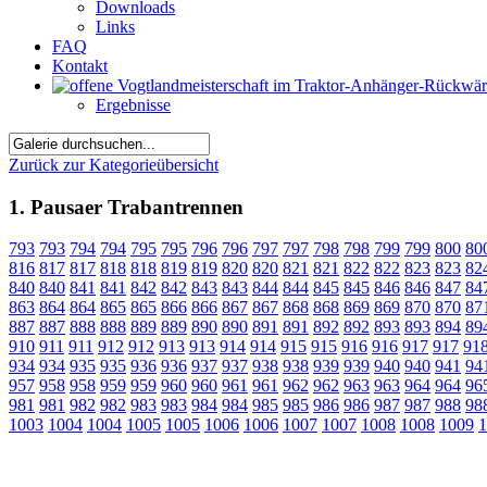
Downloads
Links
FAQ
Kontakt
Ergebnisse
Zurück zur Kategorieübersicht
1. Pausaer Trabantrennen
793
793
794
794
795
795
796
796
797
797
798
798
799
799
800
80
816
817
817
818
818
819
819
820
820
821
821
822
822
823
823
82
840
840
841
841
842
842
843
843
844
844
845
845
846
846
847
84
863
864
864
865
865
866
866
867
867
868
868
869
869
870
870
87
887
887
888
888
889
889
890
890
891
891
892
892
893
893
894
89
910
911
911
912
912
913
913
914
914
915
915
916
916
917
917
91
934
934
935
935
936
936
937
937
938
938
939
939
940
940
941
94
957
958
958
959
959
960
960
961
961
962
962
963
963
964
964
96
981
981
982
982
983
983
984
984
985
985
986
986
987
987
988
98
1003
1004
1004
1005
1005
1006
1006
1007
1007
1008
1008
1009
1