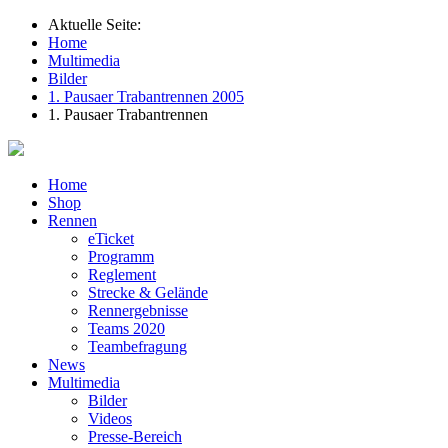
Aktuelle Seite:
Home
Multimedia
Bilder
1. Pausaer Trabantrennen 2005
1. Pausaer Trabantrennen
Home
Shop
Rennen
eTicket
Programm
Reglement
Strecke & Gelände
Rennergebnisse
Teams 2020
Teambefragung
News
Multimedia
Bilder
Videos
Presse-Bereich