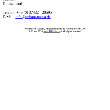
Deutschland
Telefon: +49 (0) 37432 - 20595
E-Mail:
info@trabant-pausa.de
Konzeption, Design, Programmierung & Hosting by HU-Dev
©2014 - 2026
www.HU-Dev.de
- All rights reserved.