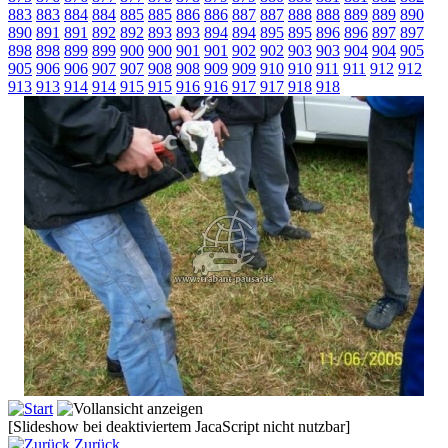
883
883
884
884
885
885
886
886
887
887
888
888
889
889
890
890
891
891
892
892
893
893
894
894
895
895
896
896
897
897
898
898
899
899
900
900
901
901
902
902
903
903
904
904
905
905
906
906
907
907
908
908
909
909
910
910
911
911
912
912
913
913
914
914
915
915
916
916
917
917
918
918
[Slideshow bei deaktiviertem JacaScript nicht nutzbar]
Zurück