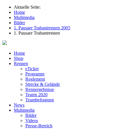
Aktuelle Seite:
Home
Multimedia
Bilder
1. Pausaer Trabantrennen 2005
1. Pausaer Trabantrennen
Home
Shop
Rennen
eTicket
Programm
Reglement
Strecke & Gelände
Rennergebnisse
Teams 2020
Teambefragung
News
Multimedia
Bilder
Videos
Presse-Bereich