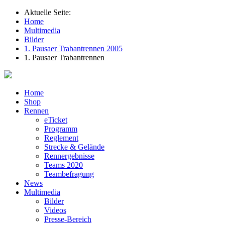
Aktuelle Seite:
Home
Multimedia
Bilder
1. Pausaer Trabantrennen 2005
1. Pausaer Trabantrennen
Home
Shop
Rennen
eTicket
Programm
Reglement
Strecke & Gelände
Rennergebnisse
Teams 2020
Teambefragung
News
Multimedia
Bilder
Videos
Presse-Bereich