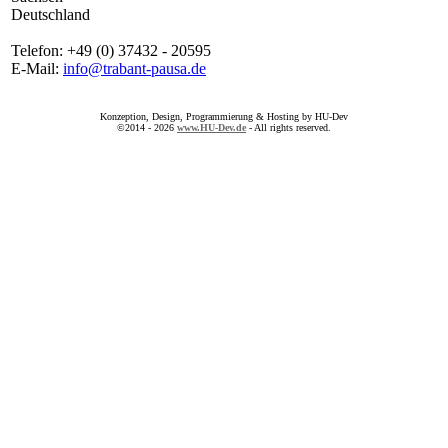
Deutschland
Telefon: +49 (0) 37432 - 20595
E-Mail:
info@trabant-pausa.de
Konzeption, Design, Programmierung & Hosting by HU-Dev
©2014 - 2026
www.HU-Dev.de
- All rights reserved.