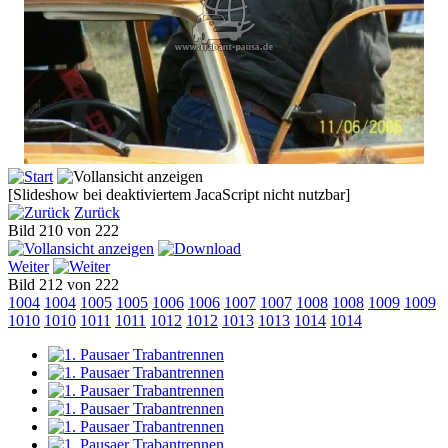
[Slideshow bei deaktiviertem JacaScript nicht nutzbar]
Zurück
Bild 210 von 222
Weiter
Bild 212 von 222
1004
1004
1005
1005
1006
1006
1007
1007
1008
1008
1009
1009
1010
1010
1011
1011
1012
1012
1013
1013
1014
1014