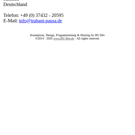
Deutschland
Telefon: +49 (0) 37432 - 20595
E-Mail:
info@trabant-pausa.de
Konzeption, Design, Programmierung & Hosting by HU-Dev
©2014 - 2026
www.HU-Dev.de
- All rights reserved.