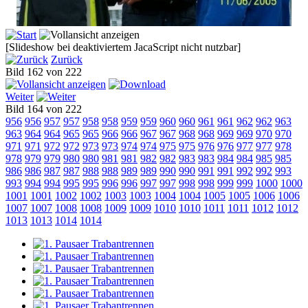
[Slideshow bei deaktiviertem JacaScript nicht nutzbar]
Zurück
Bild 162 von 222
Weiter
Bild 164 von 222
956
956
957
957
958
958
959
959
960
960
961
961
962
962
963
963
964
964
965
965
966
966
967
967
968
968
969
969
970
970
971
971
972
972
973
973
974
974
975
975
976
976
977
977
978
978
979
979
980
980
981
981
982
982
983
983
984
984
985
985
986
986
987
987
988
988
989
989
990
990
991
991
992
992
993
993
994
994
995
995
996
996
997
997
998
998
999
999
1000
1000
1001
1001
1002
1002
1003
1003
1004
1004
1005
1005
1006
1006
1007
1007
1008
1008
1009
1009
1010
1010
1011
1011
1012
1012
1013
1013
1014
1014