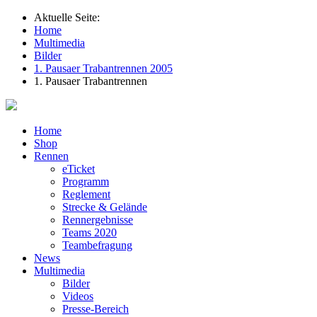
Aktuelle Seite:
Home
Multimedia
Bilder
1. Pausaer Trabantrennen 2005
1. Pausaer Trabantrennen
Home
Shop
Rennen
eTicket
Programm
Reglement
Strecke & Gelände
Rennergebnisse
Teams 2020
Teambefragung
News
Multimedia
Bilder
Videos
Presse-Bereich