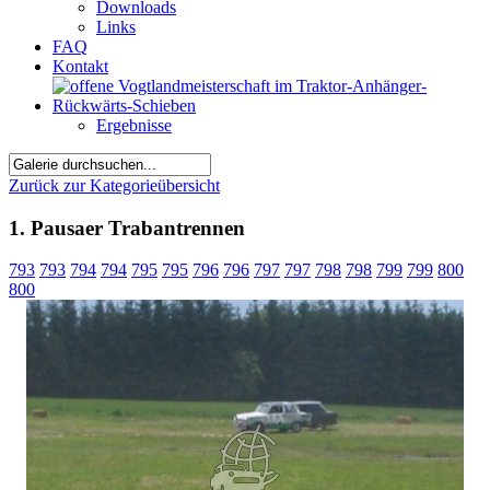
Downloads
Links
FAQ
Kontakt
Ergebnisse
Zurück zur Kategorieübersicht
1. Pausaer Trabantrennen
793
793
794
794
795
795
796
796
797
797
798
798
799
799
800
800