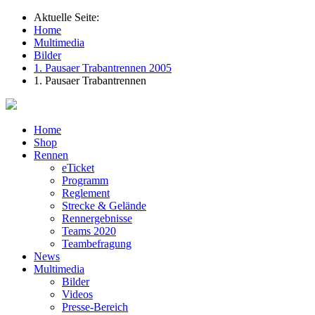
Aktuelle Seite:
Home
Multimedia
Bilder
1. Pausaer Trabantrennen 2005
1. Pausaer Trabantrennen
Home
Shop
Rennen
eTicket
Programm
Reglement
Strecke & Gelände
Rennergebnisse
Teams 2020
Teambefragung
News
Multimedia
Bilder
Videos
Presse-Bereich