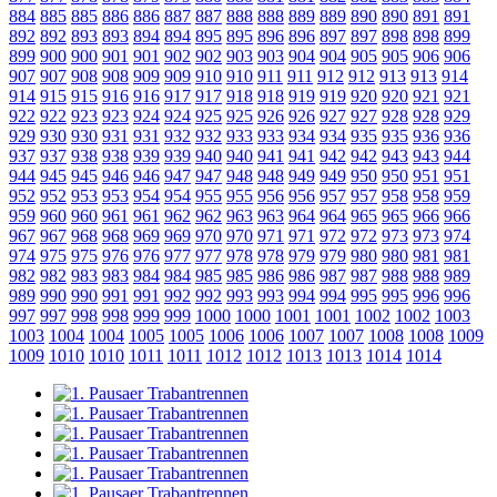
884
885
885
886
886
887
887
888
888
889
889
890
890
891
891
892
892
893
893
894
894
895
895
896
896
897
897
898
898
899
899
900
900
901
901
902
902
903
903
904
904
905
905
906
906
907
907
908
908
909
909
910
910
911
911
912
912
913
913
914
914
915
915
916
916
917
917
918
918
919
919
920
920
921
921
922
922
923
923
924
924
925
925
926
926
927
927
928
928
929
929
930
930
931
931
932
932
933
933
934
934
935
935
936
936
937
937
938
938
939
939
940
940
941
941
942
942
943
943
944
944
945
945
946
946
947
947
948
948
949
949
950
950
951
951
952
952
953
953
954
954
955
955
956
956
957
957
958
958
959
959
960
960
961
961
962
962
963
963
964
964
965
965
966
966
967
967
968
968
969
969
970
970
971
971
972
972
973
973
974
974
975
975
976
976
977
977
978
978
979
979
980
980
981
981
982
982
983
983
984
984
985
985
986
986
987
987
988
988
989
989
990
990
991
991
992
992
993
993
994
994
995
995
996
996
997
997
998
998
999
999
1000
1000
1001
1001
1002
1002
1003
1003
1004
1004
1005
1005
1006
1006
1007
1007
1008
1008
1009
1009
1010
1010
1011
1011
1012
1012
1013
1013
1014
1014