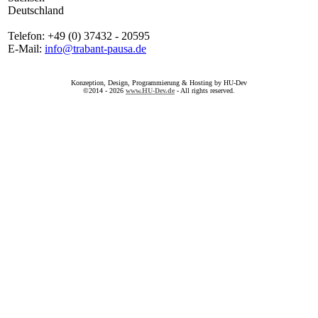
Deutschland
Telefon: +49 (0) 37432 - 20595
E-Mail:
info@trabant-pausa.de
Konzeption, Design, Programmierung & Hosting by HU-Dev
©2014 - 2026
www.HU-Dev.de
- All rights reserved.