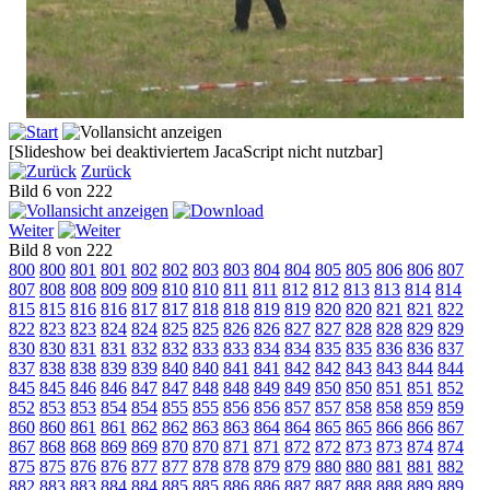
[Slideshow bei deaktiviertem JacaScript nicht nutzbar]
Zurück
Bild 6 von 222
Weiter
Bild 8 von 222
800
800
801
801
802
802
803
803
804
804
805
805
806
806
807
807
808
808
809
809
810
810
811
811
812
812
813
813
814
814
815
815
816
816
817
817
818
818
819
819
820
820
821
821
822
822
823
823
824
824
825
825
826
826
827
827
828
828
829
829
830
830
831
831
832
832
833
833
834
834
835
835
836
836
837
837
838
838
839
839
840
840
841
841
842
842
843
843
844
844
845
845
846
846
847
847
848
848
849
849
850
850
851
851
852
852
853
853
854
854
855
855
856
856
857
857
858
858
859
859
860
860
861
861
862
862
863
863
864
864
865
865
866
866
867
867
868
868
869
869
870
870
871
871
872
872
873
873
874
874
875
875
876
876
877
877
878
878
879
879
880
880
881
881
882
882
883
883
884
884
885
885
886
886
887
887
888
888
889
889