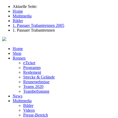
Aktuelle Seite:
Home
Multimedia
Bilder
1. Pausaer Trabantrennen 2005
1. Pausaer Trabantrennen
Home
Shop
Rennen
eTicket
Programm
Reglement
Strecke & Gelände
Rennergebnisse
Teams 2020
Teambefragung
News
Multimedia
Bilder
Videos
Presse-Bereich