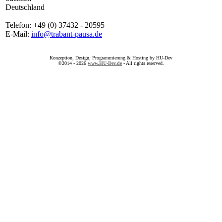
Deutschland
Telefon: +49 (0) 37432 - 20595
E-Mail:
info@trabant-pausa.de
Konzeption, Design, Programmierung & Hosting by HU-Dev
©2014 - 2026
www.HU-Dev.de
- All rights reserved.