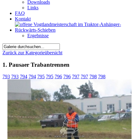
Downloads
Links
FAQ
Kontakt
Ergebnisse
Zurück zur Kategorieübersicht
1. Pausaer Trabantrennen
793
793
794
794
795
795
796
796
797
797
798
798