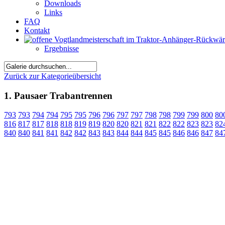
Downloads
Links
FAQ
Kontakt
Ergebnisse
Zurück zur Kategorieübersicht
1. Pausaer Trabantrennen
793
793
794
794
795
795
796
796
797
797
798
798
799
799
800
80
816
817
817
818
818
819
819
820
820
821
821
822
822
823
823
82
840
840
841
841
842
842
843
843
844
844
845
845
846
846
847
84