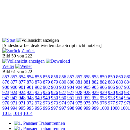
[Slideshow bei deaktiviertem JacaScript nicht nutzbar]
Zurück
Bild 59 von 222
Weiter
Bild 61 von 222
853
853
854
854
855
855
856
856
857
857
858
858
859
859
860
86
876
877
877
878
878
879
879
880
880
881
881
882
882
883
883
88
900
900
901
901
902
902
903
903
904
904
905
905
906
906
907
90
923
924
924
925
925
926
926
927
927
928
928
929
929
930
930
93
947
947
948
948
949
949
950
950
951
951
952
952
953
953
954
95
970
971
971
972
972
973
973
974
974
975
975
976
976
977
977
97
994
994
995
995
996
996
997
997
998
998
999
999
1000
1000
1001
1013
1014
1014