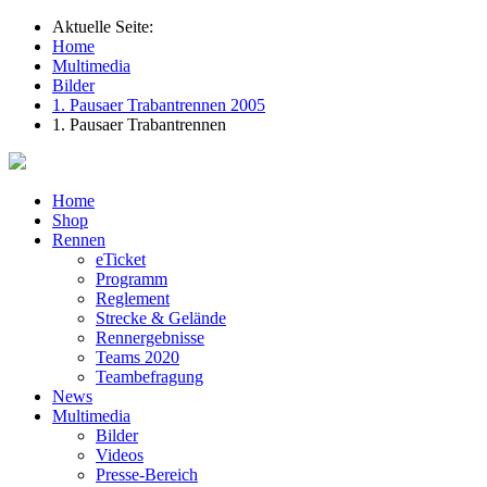
Aktuelle Seite:
Home
Multimedia
Bilder
1. Pausaer Trabantrennen 2005
1. Pausaer Trabantrennen
Home
Shop
Rennen
eTicket
Programm
Reglement
Strecke & Gelände
Rennergebnisse
Teams 2020
Teambefragung
News
Multimedia
Bilder
Videos
Presse-Bereich