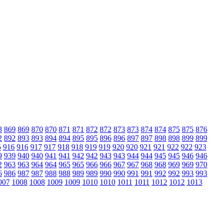
8
869
869
870
870
871
871
872
872
873
873
874
874
875
875
876
2
892
893
893
894
894
895
895
896
896
897
897
898
898
899
899
5
916
916
917
917
918
918
919
919
920
920
921
921
922
922
923
9
939
940
940
941
941
942
942
943
943
944
944
945
945
946
946
2
963
963
964
964
965
965
966
966
967
967
968
968
969
969
970
6
986
987
987
988
988
989
989
990
990
991
991
992
992
993
993
007
1008
1008
1009
1009
1010
1010
1011
1011
1012
1012
1013