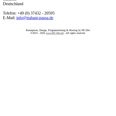
Deutschland
Telefon: +49 (0) 37432 - 20595
E-Mail:
info@trabant-pausa.de
Konzeption, Design, Programmierung & Hosting by HU-Dev
©2014 - 2026
www.HU-Dev.de
- All rights reserved.