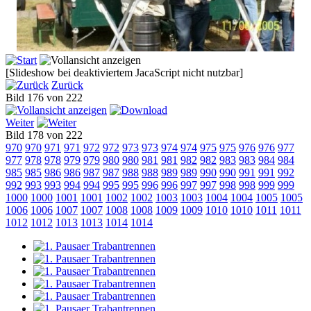
[Slideshow bei deaktiviertem JacaScript nicht nutzbar]
Zurück
Bild 176 von 222
Weiter
Bild 178 von 222
970
970
971
971
972
972
973
973
974
974
975
975
976
976
977
977
978
978
979
979
980
980
981
981
982
982
983
983
984
984
985
985
986
986
987
987
988
988
989
989
990
990
991
991
992
992
993
993
994
994
995
995
996
996
997
997
998
998
999
999
1000
1000
1001
1001
1002
1002
1003
1003
1004
1004
1005
1005
1006
1006
1007
1007
1008
1008
1009
1009
1010
1010
1011
1011
1012
1012
1013
1013
1014
1014