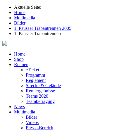
Aktuelle Seite:
Home
Multimedia
Bilder
1. Pausaer Trabantrennen 2005
1. Pausaer Trabantrennen
Home
Shop
Rennen
eTicket
Programm
Reglement
Strecke & Gelände
Rennergebnisse
Teams 2020
Teambefragung
News
Multimedia
Bilder
Videos
Presse-Bereich