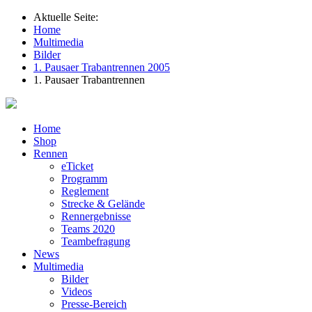
Aktuelle Seite:
Home
Multimedia
Bilder
1. Pausaer Trabantrennen 2005
1. Pausaer Trabantrennen
Home
Shop
Rennen
eTicket
Programm
Reglement
Strecke & Gelände
Rennergebnisse
Teams 2020
Teambefragung
News
Multimedia
Bilder
Videos
Presse-Bereich