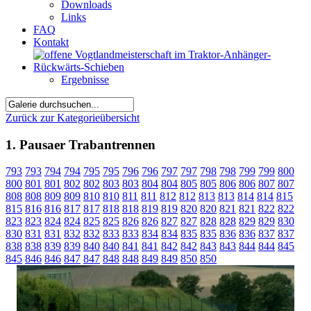
Downloads
Links
FAQ
Kontakt
Ergebnisse
Zurück zur Kategorieübersicht
1. Pausaer Trabantrennen
793
793
794
794
795
795
796
796
797
797
798
798
799
799
800
800
801
801
802
802
803
803
804
804
805
805
806
806
807
807
808
808
809
809
810
810
811
811
812
812
813
813
814
814
815
815
816
816
817
817
818
818
819
819
820
820
821
821
822
822
823
823
824
824
825
825
826
826
827
827
828
828
829
829
830
830
831
831
832
832
833
833
834
834
835
835
836
836
837
837
838
838
839
839
840
840
841
841
842
842
843
843
844
844
845
845
846
846
847
847
848
848
849
849
850
850