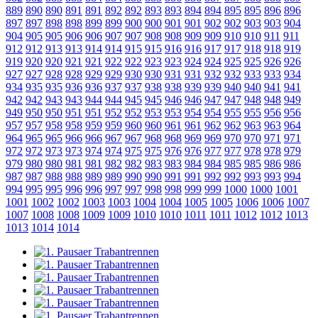
889
890
890
891
891
892
892
893
893
894
894
895
895
896
896
897
897
898
898
899
899
900
900
901
901
902
902
903
903
904
904
905
905
906
906
907
907
908
908
909
909
910
910
911
911
912
912
913
913
914
914
915
915
916
916
917
917
918
918
919
919
920
920
921
921
922
922
923
923
924
924
925
925
926
926
927
927
928
928
929
929
930
930
931
931
932
932
933
933
934
934
935
935
936
936
937
937
938
938
939
939
940
940
941
941
942
942
943
943
944
944
945
945
946
946
947
947
948
948
949
949
950
950
951
951
952
952
953
953
954
954
955
955
956
956
957
957
958
958
959
959
960
960
961
961
962
962
963
963
964
964
965
965
966
966
967
967
968
968
969
969
970
970
971
971
972
972
973
973
974
974
975
975
976
976
977
977
978
978
979
979
980
980
981
981
982
982
983
983
984
984
985
985
986
986
987
987
988
988
989
989
990
990
991
991
992
992
993
993
994
994
995
995
996
996
997
997
998
998
999
999
1000
1000
1001
1001
1002
1002
1003
1003
1004
1004
1005
1005
1006
1006
1007
1007
1008
1008
1009
1009
1010
1010
1011
1011
1012
1012
1013
1013
1014
1014