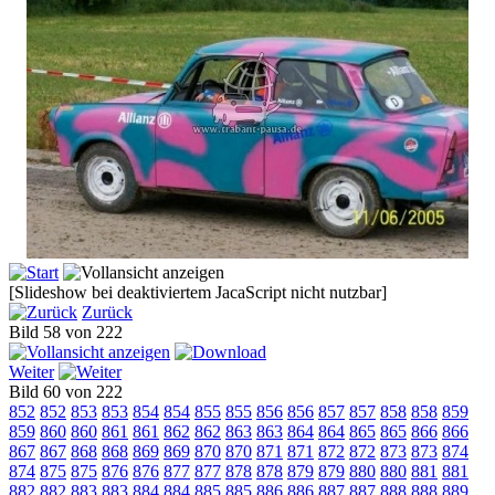
[Slideshow bei deaktiviertem JacaScript nicht nutzbar]
Zurück
Bild 58 von 222
Weiter
Bild 60 von 222
852
852
853
853
854
854
855
855
856
856
857
857
858
858
859
859
860
860
861
861
862
862
863
863
864
864
865
865
866
866
867
867
868
868
869
869
870
870
871
871
872
872
873
873
874
874
875
875
876
876
877
877
878
878
879
879
880
880
881
881
882
882
883
883
884
884
885
885
886
886
887
887
888
888
889