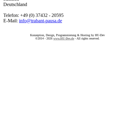
Deutschland
Telefon: +49 (0) 37432 - 20595
E-Mail:
info@trabant-pausa.de
Konzeption, Design, Programmierung & Hosting by HU-Dev
©2014 - 2026
www.HU-Dev.de
- All rights reserved.