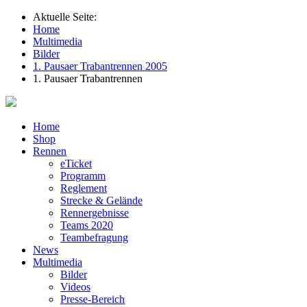
Aktuelle Seite:
Home
Multimedia
Bilder
1. Pausaer Trabantrennen 2005
1. Pausaer Trabantrennen
Home
Shop
Rennen
eTicket
Programm
Reglement
Strecke & Gelände
Rennergebnisse
Teams 2020
Teambefragung
News
Multimedia
Bilder
Videos
Presse-Bereich