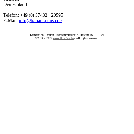
Deutschland
Telefon: +49 (0) 37432 - 20595
E-Mail:
info@trabant-pausa.de
Konzeption, Design, Programmierung & Hosting by HU-Dev
©2014 - 2026
www.HU-Dev.de
- All rights reserved.