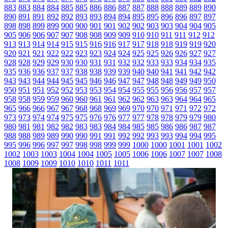
883
883
884
884
885
885
886
886
887
887
888
888
889
889
890
890
891
891
892
892
893
893
894
894
895
895
896
896
897
897
898
898
899
899
900
900
901
901
902
902
903
903
904
904
905
905
906
906
907
907
908
908
909
909
910
910
911
911
912
912
913
913
914
914
915
915
916
916
917
917
918
918
919
919
920
920
921
921
922
922
923
923
924
924
925
925
926
926
927
927
928
928
929
929
930
930
931
931
932
932
933
933
934
934
935
935
936
936
937
937
938
938
939
939
940
940
941
941
942
942
943
943
944
944
945
945
946
946
947
947
948
948
949
949
950
950
951
951
952
952
953
953
954
954
955
955
956
956
957
957
958
958
959
959
960
960
961
961
962
962
963
963
964
964
965
965
966
966
967
967
968
968
969
969
970
970
971
971
972
972
973
973
974
974
975
975
976
976
977
977
978
978
979
979
980
980
981
981
982
982
983
983
984
984
985
985
986
986
987
987
988
988
989
989
990
990
991
991
992
992
993
993
994
994
995
995
996
996
997
997
998
998
999
999
1000
1000
1001
1001
1002
1002
1003
1003
1004
1004
1005
1005
1006
1006
1007
1007
1008
1008
1009
1009
1010
1010
1011
1011