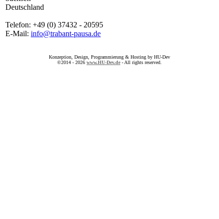
Deutschland
Telefon: +49 (0) 37432 - 20595
E-Mail:
info@trabant-pausa.de
Konzeption, Design, Programmierung & Hosting by HU-Dev
©2014 - 2026
www.HU-Dev.de
- All rights reserved.