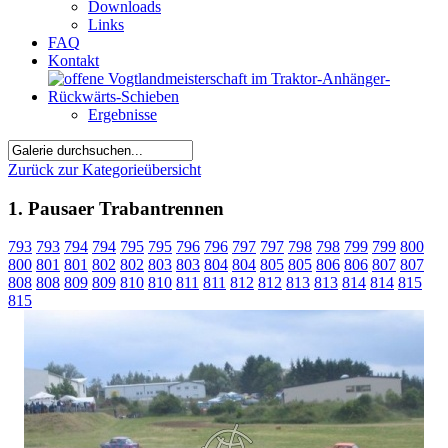
Downloads
Links
FAQ
Kontakt
Ergebnisse
Zurück zur Kategorieübersicht
1. Pausaer Trabantrennen
793
793
794
794
795
795
796
796
797
797
798
798
799
799
800
800
801
801
802
802
803
803
804
804
805
805
806
806
807
807
808
808
809
809
810
810
811
811
812
812
813
813
814
814
815
815