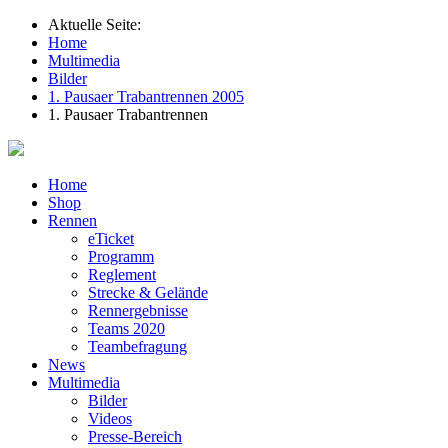
Aktuelle Seite:
Home
Multimedia
Bilder
1. Pausaer Trabantrennen 2005
1. Pausaer Trabantrennen
Home
Shop
Rennen
eTicket
Programm
Reglement
Strecke & Gelände
Rennergebnisse
Teams 2020
Teambefragung
News
Multimedia
Bilder
Videos
Presse-Bereich