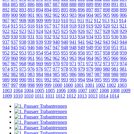
884
885
885
886
886
887
887
888
888
889
889
890
890
891
891
892
892
893
893
894
894
895
895
896
896
897
897
898
898
899
899
900
900
901
901
902
902
903
903
904
904
905
905
906
906
907
907
908
908
909
909
910
910
911
911
912
912
913
913
914
914
915
915
916
916
917
917
918
918
919
919
920
920
921
921
922
922
923
923
924
924
925
925
926
926
927
927
928
928
929
929
930
930
931
931
932
932
933
933
934
934
935
935
936
936
937
937
938
938
939
939
940
940
941
941
942
942
943
943
944
944
945
945
946
946
947
947
948
948
949
949
950
950
951
951
952
952
953
953
954
954
955
955
956
956
957
957
958
958
959
959
960
960
961
961
962
962
963
963
964
964
965
965
966
966
967
967
968
968
969
969
970
970
971
971
972
972
973
973
974
974
975
975
976
976
977
977
978
978
979
979
980
980
981
981
982
982
983
983
984
984
985
985
986
986
987
987
988
988
989
989
990
990
991
991
992
992
993
993
994
994
995
995
996
996
997
997
998
998
999
999
1000
1000
1001
1001
1002
1002
1003
1003
1004
1004
1005
1005
1006
1006
1007
1007
1008
1008
1009
1009
1010
1010
1011
1011
1012
1012
1013
1013
1014
1014