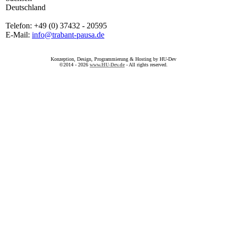
Deutschland
Telefon: +49 (0) 37432 - 20595
E-Mail:
info@trabant-pausa.de
Konzeption, Design, Programmierung & Hosting by HU-Dev
©2014 - 2026
www.HU-Dev.de
- All rights reserved.