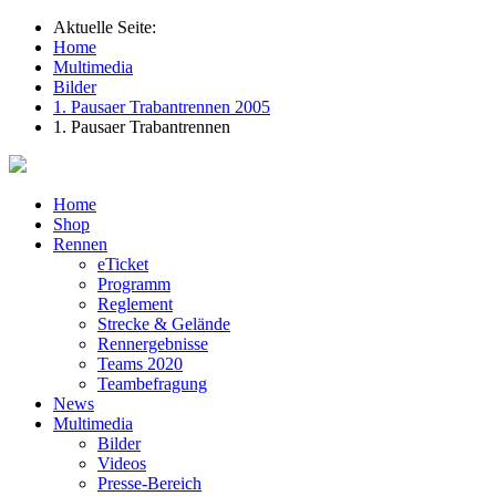
Aktuelle Seite:
Home
Multimedia
Bilder
1. Pausaer Trabantrennen 2005
1. Pausaer Trabantrennen
Home
Shop
Rennen
eTicket
Programm
Reglement
Strecke & Gelände
Rennergebnisse
Teams 2020
Teambefragung
News
Multimedia
Bilder
Videos
Presse-Bereich