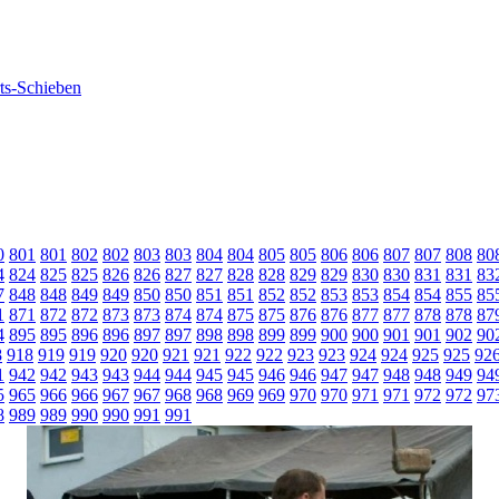
0
801
801
802
802
803
803
804
804
805
805
806
806
807
807
808
80
4
824
825
825
826
826
827
827
828
828
829
829
830
830
831
831
83
7
848
848
849
849
850
850
851
851
852
852
853
853
854
854
855
85
1
871
872
872
873
873
874
874
875
875
876
876
877
877
878
878
87
4
895
895
896
896
897
897
898
898
899
899
900
900
901
901
902
90
8
918
919
919
920
920
921
921
922
922
923
923
924
924
925
925
92
1
942
942
943
943
944
944
945
945
946
946
947
947
948
948
949
94
5
965
966
966
967
967
968
968
969
969
970
970
971
971
972
972
97
8
989
989
990
990
991
991