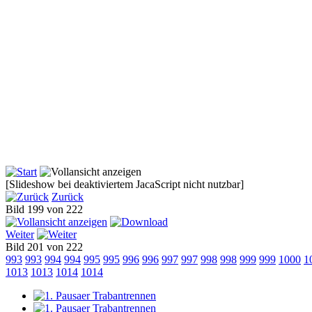
[Slideshow bei deaktiviertem JacaScript nicht nutzbar]
Zurück
Bild 199 von 222
Weiter
Bild 201 von 222
993
993
994
994
995
995
996
996
997
997
998
998
999
999
1000
1
1013
1013
1014
1014