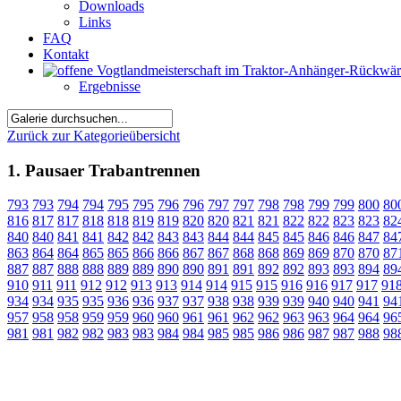
Downloads
Links
FAQ
Kontakt
Ergebnisse
Zurück zur Kategorieübersicht
1. Pausaer Trabantrennen
793
793
794
794
795
795
796
796
797
797
798
798
799
799
800
80
816
817
817
818
818
819
819
820
820
821
821
822
822
823
823
82
840
840
841
841
842
842
843
843
844
844
845
845
846
846
847
84
863
864
864
865
865
866
866
867
867
868
868
869
869
870
870
87
887
887
888
888
889
889
890
890
891
891
892
892
893
893
894
89
910
911
911
912
912
913
913
914
914
915
915
916
916
917
917
91
934
934
935
935
936
936
937
937
938
938
939
939
940
940
941
94
957
958
958
959
959
960
960
961
961
962
962
963
963
964
964
96
981
981
982
982
983
983
984
984
985
985
986
986
987
987
988
98