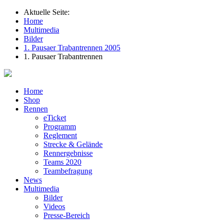
Aktuelle Seite:
Home
Multimedia
Bilder
1. Pausaer Trabantrennen 2005
1. Pausaer Trabantrennen
Home
Shop
Rennen
eTicket
Programm
Reglement
Strecke & Gelände
Rennergebnisse
Teams 2020
Teambefragung
News
Multimedia
Bilder
Videos
Presse-Bereich