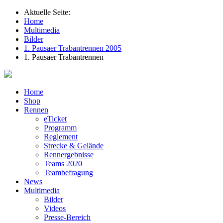
Aktuelle Seite:
Home
Multimedia
Bilder
1. Pausaer Trabantrennen 2005
1. Pausaer Trabantrennen
Home
Shop
Rennen
eTicket
Programm
Reglement
Strecke & Gelände
Rennergebnisse
Teams 2020
Teambefragung
News
Multimedia
Bilder
Videos
Presse-Bereich