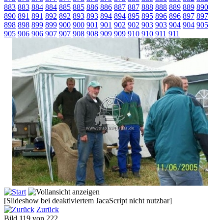
883
883
884
884
885
885
886
886
887
887
888
888
889
889
890
890
891
891
892
892
893
893
894
894
895
895
896
896
897
897
898
898
899
899
900
900
901
901
902
902
903
903
904
904
905
905
906
906
907
907
908
908
909
909
910
910
911
911
[Slideshow bei deaktiviertem JacaScript nicht nutzbar]
Zurück
Bild 119 von 222