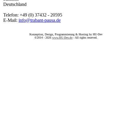
Deutschland
Telefon: +49 (0) 37432 - 20595
E-Mail:
info@trabant-pausa.de
Konzeption, Design, Programmierung & Hosting by HU-Dev
©2014 - 2026
www.HU-Dev.de
- All rights reserved.