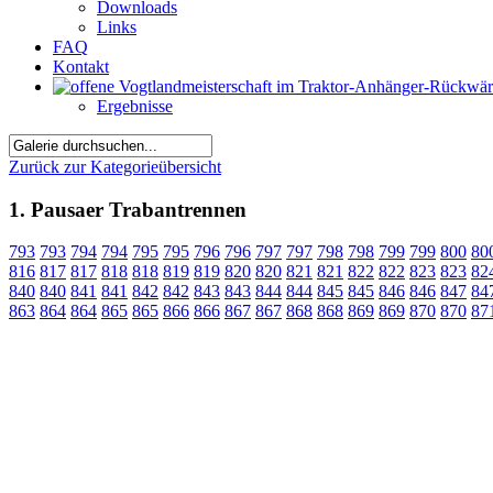
Downloads
Links
FAQ
Kontakt
Ergebnisse
Zurück zur Kategorieübersicht
1. Pausaer Trabantrennen
793
793
794
794
795
795
796
796
797
797
798
798
799
799
800
80
816
817
817
818
818
819
819
820
820
821
821
822
822
823
823
82
840
840
841
841
842
842
843
843
844
844
845
845
846
846
847
84
863
864
864
865
865
866
866
867
867
868
868
869
869
870
870
87