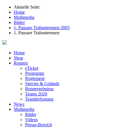
Aktuelle Seite:
Home
Multimedia
Bilder
1. Pausaer Trabantrennen 2005
1. Pausaer Trabantrennen
Home
Shop
Rennen
eTicket
Programm
Reglement
Strecke & Gelände
Rennergebnisse
Teams 2020
Teambefragung
News
Multimedia
Bilder
Videos
Presse-Bereich