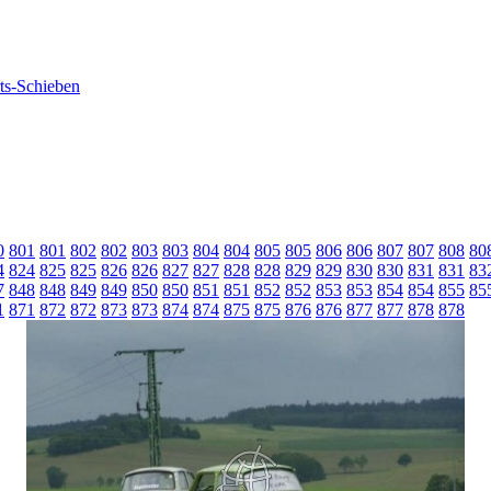
0
801
801
802
802
803
803
804
804
805
805
806
806
807
807
808
80
4
824
825
825
826
826
827
827
828
828
829
829
830
830
831
831
83
7
848
848
849
849
850
850
851
851
852
852
853
853
854
854
855
85
1
871
872
872
873
873
874
874
875
875
876
876
877
877
878
878