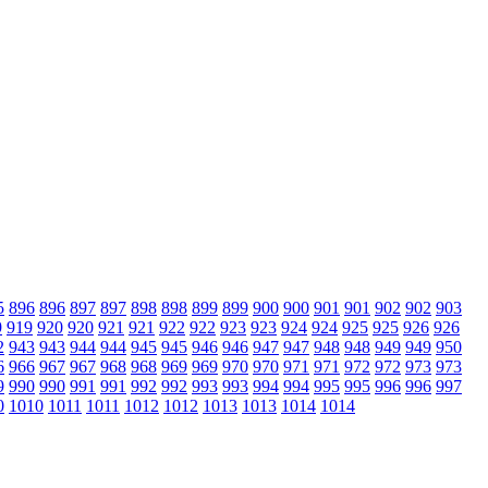
5
896
896
897
897
898
898
899
899
900
900
901
901
902
902
903
9
919
920
920
921
921
922
922
923
923
924
924
925
925
926
926
2
943
943
944
944
945
945
946
946
947
947
948
948
949
949
950
6
966
967
967
968
968
969
969
970
970
971
971
972
972
973
973
9
990
990
991
991
992
992
993
993
994
994
995
995
996
996
997
0
1010
1011
1011
1012
1012
1013
1013
1014
1014