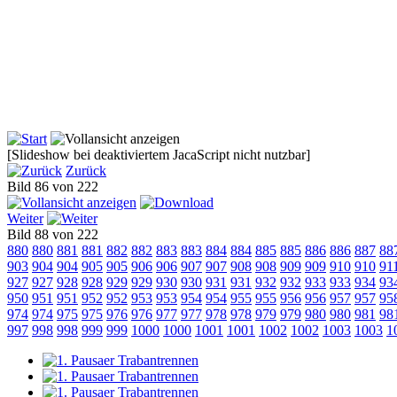
[Slideshow bei deaktiviertem JacaScript nicht nutzbar]
Zurück
Bild 86 von 222
Weiter
Bild 88 von 222
880
880
881
881
882
882
883
883
884
884
885
885
886
886
887
88
903
904
904
905
905
906
906
907
907
908
908
909
909
910
910
91
927
927
928
928
929
929
930
930
931
931
932
932
933
933
934
93
950
951
951
952
952
953
953
954
954
955
955
956
956
957
957
95
974
974
975
975
976
976
977
977
978
978
979
979
980
980
981
98
997
998
998
999
999
1000
1000
1001
1001
1002
1002
1003
1003
1