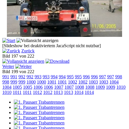
[Slideshow bei deaktiviertem JacaScript nicht nutzbar]
Zurück
Bild 197 von 222
Weiter
Bild 199 von 222
991
991
992
992
993
993
994
994
995
995
996
996
997
997
998
998
999
999
1000
1000
1001
1001
1002
1002
1003
1003
1004
1004
1005
1005
1006
1006
1007
1007
1008
1008
1009
1009
1010
1010
1011
1011
1012
1012
1013
1013
1014
1014