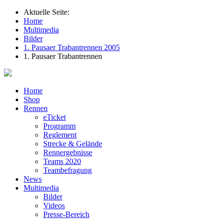
Aktuelle Seite:
Home
Multimedia
Bilder
1. Pausaer Trabantrennen 2005
1. Pausaer Trabantrennen
Home
Shop
Rennen
eTicket
Programm
Reglement
Strecke & Gelände
Rennergebnisse
Teams 2020
Teambefragung
News
Multimedia
Bilder
Videos
Presse-Bereich