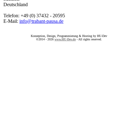
Deutschland
Telefon: +49 (0) 37432 - 20595
E-Mail:
info@trabant-pausa.de
Konzeption, Design, Programmierung & Hosting by HU-Dev
©2014 - 2026
www.HU-Dev.de
- All rights reserved.