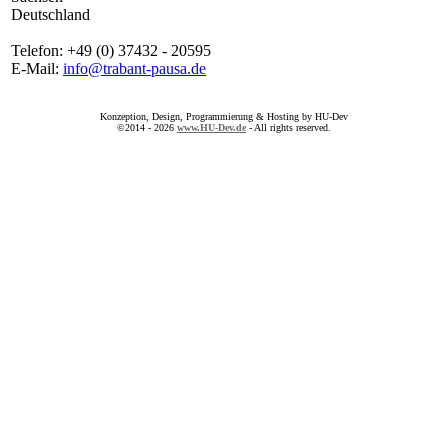
Deutschland
Telefon: +49 (0) 37432 - 20595
E-Mail:
info@trabant-pausa.de
Konzeption, Design, Programmierung & Hosting by HU-Dev
©2014 - 2026
www.HU-Dev.de
- All rights reserved.