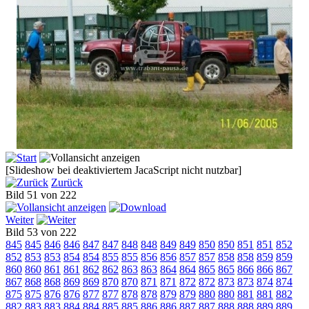
[Slideshow bei deaktiviertem JacaScript nicht nutzbar]
Zurück
Bild 51 von 222
Weiter
Bild 53 von 222
845
845
846
846
847
847
848
848
849
849
850
850
851
851
852
852
853
853
854
854
855
855
856
856
857
857
858
858
859
859
860
860
861
861
862
862
863
863
864
864
865
865
866
866
867
867
868
868
869
869
870
870
871
871
872
872
873
873
874
874
875
875
876
876
877
877
878
878
879
879
880
880
881
881
882
882
883
883
884
884
885
885
886
886
887
887
888
888
889
889