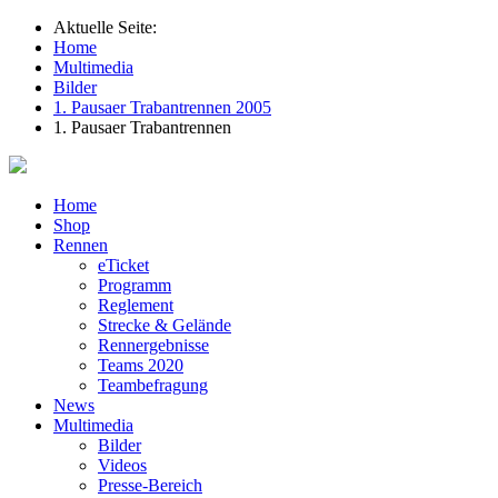
Aktuelle Seite:
Home
Multimedia
Bilder
1. Pausaer Trabantrennen 2005
1. Pausaer Trabantrennen
Home
Shop
Rennen
eTicket
Programm
Reglement
Strecke & Gelände
Rennergebnisse
Teams 2020
Teambefragung
News
Multimedia
Bilder
Videos
Presse-Bereich