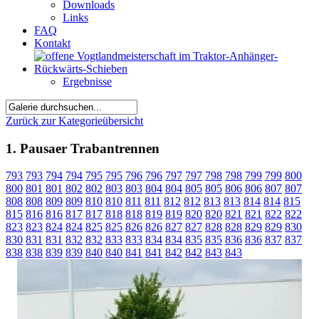
Downloads
Links
FAQ
Kontakt
Ergebnisse
Zurück zur Kategorieübersicht
1. Pausaer Trabantrennen
793
793
794
794
795
795
796
796
797
797
798
798
799
799
800
800
801
801
802
802
803
803
804
804
805
805
806
806
807
807
808
808
809
809
810
810
811
811
812
812
813
813
814
814
815
815
816
816
817
817
818
818
819
819
820
820
821
821
822
822
823
823
824
824
825
825
826
826
827
827
828
828
829
829
830
830
831
831
832
832
833
833
834
834
835
835
836
836
837
837
838
838
839
839
840
840
841
841
842
842
843
843