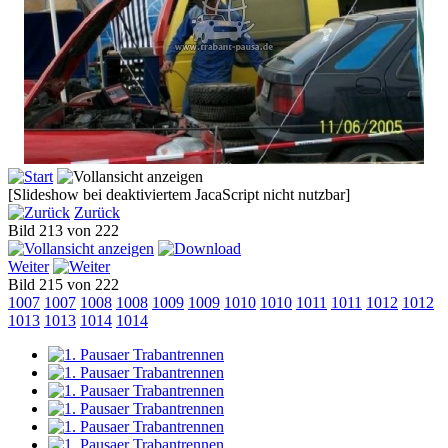
[Slideshow bei deaktiviertem JacaScript nicht nutzbar]
Zurück
Bild 213 von 222
Weiter
Bild 215 von 222
1007
1007
1008
1008
1009
1009
1010
1010
1011
1011
1012
1012
1013
1013
1014
1014