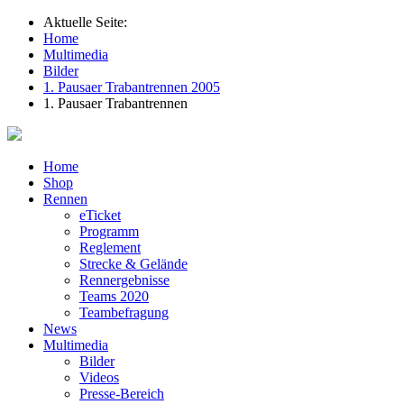
Aktuelle Seite:
Home
Multimedia
Bilder
1. Pausaer Trabantrennen 2005
1. Pausaer Trabantrennen
Home
Shop
Rennen
eTicket
Programm
Reglement
Strecke & Gelände
Rennergebnisse
Teams 2020
Teambefragung
News
Multimedia
Bilder
Videos
Presse-Bereich