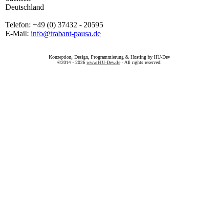
Deutschland
Telefon: +49 (0) 37432 - 20595
E-Mail:
info@trabant-pausa.de
Konzeption, Design, Programmierung & Hosting by HU-Dev
©2014 - 2026
www.HU-Dev.de
- All rights reserved.