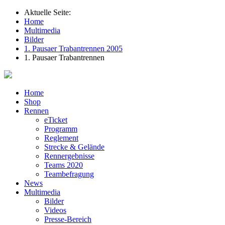
Aktuelle Seite:
Home
Multimedia
Bilder
1. Pausaer Trabantrennen 2005
1. Pausaer Trabantrennen
Home
Shop
Rennen
eTicket
Programm
Reglement
Strecke & Gelände
Rennergebnisse
Teams 2020
Teambefragung
News
Multimedia
Bilder
Videos
Presse-Bereich