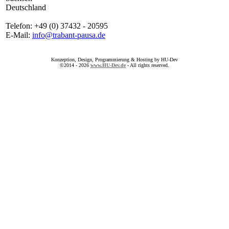
Deutschland
Telefon: +49 (0) 37432 - 20595
E-Mail:
info@trabant-pausa.de
Konzeption, Design, Programmierung & Hosting by HU-Dev
©2014 - 2026
www.HU-Dev.de
- All rights reserved.