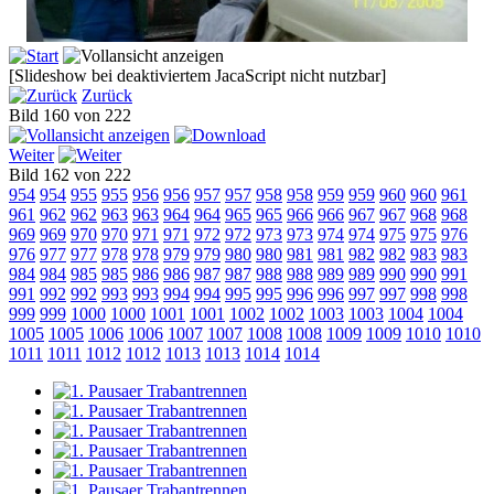
[Slideshow bei deaktiviertem JacaScript nicht nutzbar]
Zurück
Bild 160 von 222
Weiter
Bild 162 von 222
954
954
955
955
956
956
957
957
958
958
959
959
960
960
961
961
962
962
963
963
964
964
965
965
966
966
967
967
968
968
969
969
970
970
971
971
972
972
973
973
974
974
975
975
976
976
977
977
978
978
979
979
980
980
981
981
982
982
983
983
984
984
985
985
986
986
987
987
988
988
989
989
990
990
991
991
992
992
993
993
994
994
995
995
996
996
997
997
998
998
999
999
1000
1000
1001
1001
1002
1002
1003
1003
1004
1004
1005
1005
1006
1006
1007
1007
1008
1008
1009
1009
1010
1010
1011
1011
1012
1012
1013
1013
1014
1014