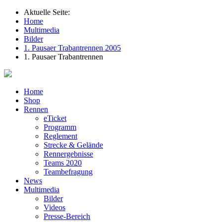
Aktuelle Seite:
Home
Multimedia
Bilder
1. Pausaer Trabantrennen 2005
1. Pausaer Trabantrennen
Home
Shop
Rennen
eTicket
Programm
Reglement
Strecke & Gelände
Rennergebnisse
Teams 2020
Teambefragung
News
Multimedia
Bilder
Videos
Presse-Bereich