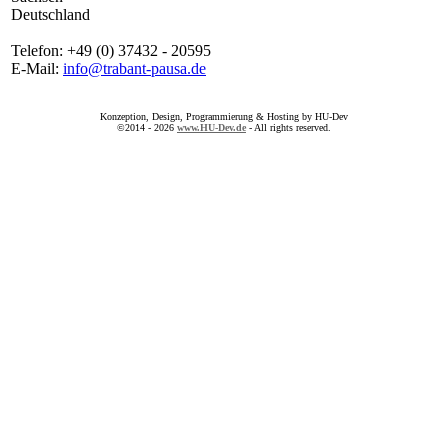
Deutschland
Telefon: +49 (0) 37432 - 20595
E-Mail:
info@trabant-pausa.de
Konzeption, Design, Programmierung & Hosting by HU-Dev
©2014 - 2026
www.HU-Dev.de
- All rights reserved.