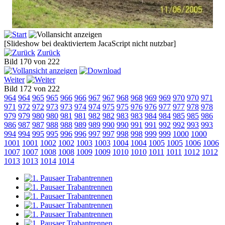
[Slideshow bei deaktiviertem JacaScript nicht nutzbar]
Zurück
Bild 170 von 222
Weiter
Bild 172 von 222
964
964
965
965
966
966
967
967
968
968
969
969
970
970
971
971
972
972
973
973
974
974
975
975
976
976
977
977
978
978
979
979
980
980
981
981
982
982
983
983
984
984
985
985
986
986
987
987
988
988
989
989
990
990
991
991
992
992
993
993
994
994
995
995
996
996
997
997
998
998
999
999
1000
1000
1001
1001
1002
1002
1003
1003
1004
1004
1005
1005
1006
1006
1007
1007
1008
1008
1009
1009
1010
1010
1011
1011
1012
1012
1013
1013
1014
1014