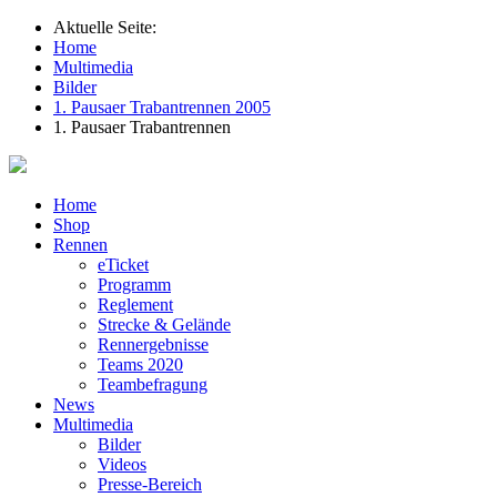
Aktuelle Seite:
Home
Multimedia
Bilder
1. Pausaer Trabantrennen 2005
1. Pausaer Trabantrennen
Home
Shop
Rennen
eTicket
Programm
Reglement
Strecke & Gelände
Rennergebnisse
Teams 2020
Teambefragung
News
Multimedia
Bilder
Videos
Presse-Bereich