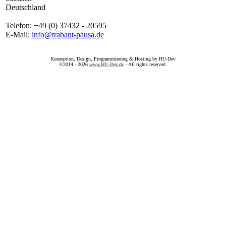
Deutschland
Telefon: +49 (0) 37432 - 20595
E-Mail:
info@trabant-pausa.de
Konzeption, Design, Programmierung & Hosting by HU-Dev
©2014 - 2026
www.HU-Dev.de
- All rights reserved.