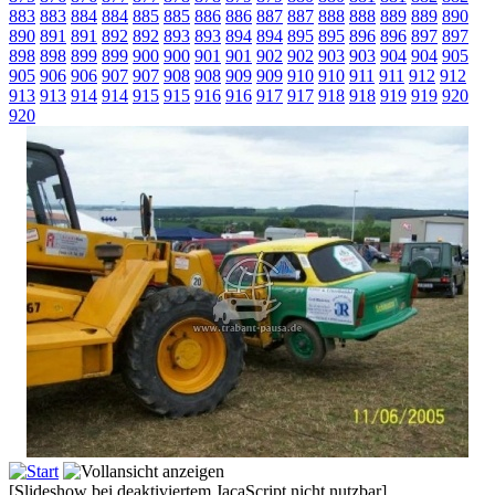
883
883
884
884
885
885
886
886
887
887
888
888
889
889
890
890
891
891
892
892
893
893
894
894
895
895
896
896
897
897
898
898
899
899
900
900
901
901
902
902
903
903
904
904
905
905
906
906
907
907
908
908
909
909
910
910
911
911
912
912
913
913
914
914
915
915
916
916
917
917
918
918
919
919
920
920
[Slideshow bei deaktiviertem JacaScript nicht nutzbar]