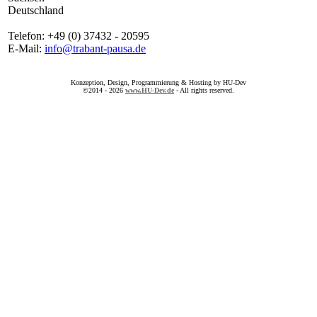
Deutschland
Telefon: +49 (0) 37432 - 20595
E-Mail:
info@trabant-pausa.de
Konzeption, Design, Programmierung & Hosting by HU-Dev
©2014 - 2026
www.HU-Dev.de
- All rights reserved.