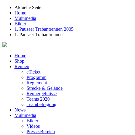
Aktuelle Seite:
Home
Multimedia
Bilder
1. Pausaer Trabantrennen 2005
1. Pausaer Trabantrennen
Home
Shop
Rennen
eTicket
Programm
Reglement
Strecke & Gelände
Rennergebnisse
Teams 2020
Teambefragung
News
Multimedia
Bilder
Videos
Presse-Bereich