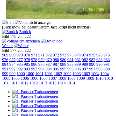
[Slideshow bei deaktiviertem JacaScript nicht nutzbar]
Zurück
Bild 175 von 222
Weiter
Bild 177 von 222
969
969
970
970
971
971
972
972
973
973
974
974
975
975
976
976
977
977
978
978
979
979
980
980
981
981
982
982
983
983
984
984
985
985
986
986
987
987
988
988
989
989
990
990
991
991
992
992
993
993
994
994
995
995
996
996
997
997
998
998
999
999
1000
1000
1001
1001
1002
1002
1003
1003
1004
1004
1005
1005
1006
1006
1007
1007
1008
1008
1009
1009
1010
1010
1011
1011
1012
1012
1013
1013
1014
1014