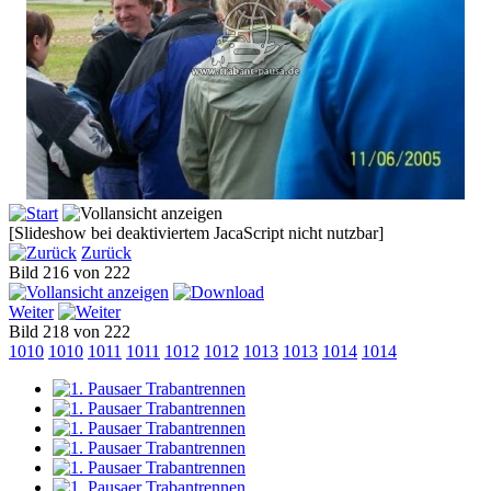
[Slideshow bei deaktiviertem JacaScript nicht nutzbar]
Zurück
Bild 216 von 222
Weiter
Bild 218 von 222
1010
1010
1011
1011
1012
1012
1013
1013
1014
1014