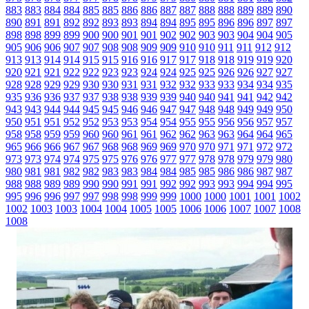
883
883
884
884
885
885
886
886
887
887
888
888
889
889
890
890
891
891
892
892
893
893
894
894
895
895
896
896
897
897
898
898
899
899
900
900
901
901
902
902
903
903
904
904
905
905
906
906
907
907
908
908
909
909
910
910
911
911
912
912
913
913
914
914
915
915
916
916
917
917
918
918
919
919
920
920
921
921
922
922
923
923
924
924
925
925
926
926
927
927
928
928
929
929
930
930
931
931
932
932
933
933
934
934
935
935
936
936
937
937
938
938
939
939
940
940
941
941
942
942
943
943
944
944
945
945
946
946
947
947
948
948
949
949
950
950
951
951
952
952
953
953
954
954
955
955
956
956
957
957
958
958
959
959
960
960
961
961
962
962
963
963
964
964
965
965
966
966
967
967
968
968
969
969
970
970
971
971
972
972
973
973
974
974
975
975
976
976
977
977
978
978
979
979
980
980
981
981
982
982
983
983
984
984
985
985
986
986
987
987
988
988
989
989
990
990
991
991
992
992
993
993
994
994
995
995
996
996
997
997
998
998
999
999
1000
1000
1001
1001
1002
1002
1003
1003
1004
1004
1005
1005
1006
1006
1007
1007
1008
1008