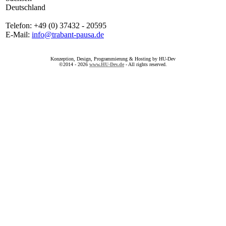
Deutschland
Telefon: +49 (0) 37432 - 20595
E-Mail:
info@trabant-pausa.de
Konzeption, Design, Programmierung & Hosting by HU-Dev
©2014 - 2026
www.HU-Dev.de
- All rights reserved.