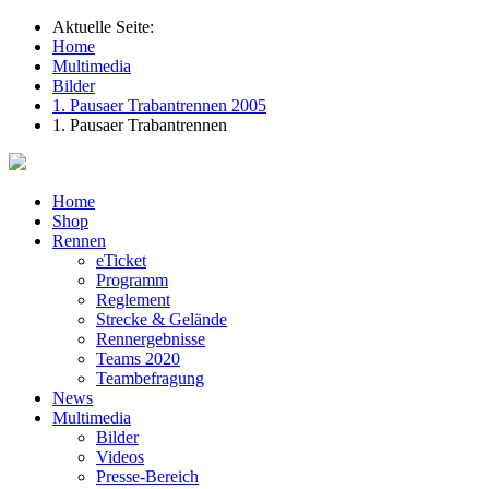
Aktuelle Seite:
Home
Multimedia
Bilder
1. Pausaer Trabantrennen 2005
1. Pausaer Trabantrennen
Home
Shop
Rennen
eTicket
Programm
Reglement
Strecke & Gelände
Rennergebnisse
Teams 2020
Teambefragung
News
Multimedia
Bilder
Videos
Presse-Bereich