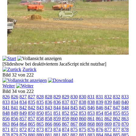
[Slideshow bei deaktiviertem JacaScript nicht nutzbar]
Zurück
Bild 32 von 222
Weiter
Bild 34 von 222
826
826
827
827
828
828
829
829
830
830
831
831
832
832
833
833
834
834
835
835
836
836
837
837
838
838
839
839
840
840
841
841
842
842
843
843
844
844
845
845
846
846
847
847
848
848
849
849
850
850
851
851
852
852
853
853
854
854
855
855
856
856
857
857
858
858
859
859
860
860
861
861
862
862
863
863
864
864
865
865
866
866
867
867
868
868
869
869
870
870
871
871
872
872
873
873
874
874
875
875
876
876
877
877
878
878
879
879
880
880
881
881
882
882
883
883
884
884
885
885