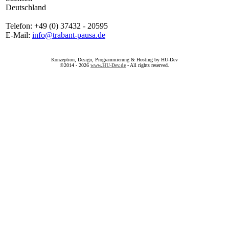
Deutschland
Telefon: +49 (0) 37432 - 20595
E-Mail:
info@trabant-pausa.de
Konzeption, Design, Programmierung & Hosting by HU-Dev
©2014 - 2026
www.HU-Dev.de
- All rights reserved.