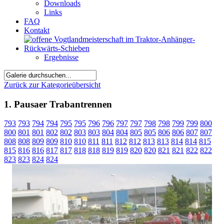
Downloads
Links
FAQ
Kontakt
Ergebnisse
Zurück zur Kategorieübersicht
1. Pausaer Trabantrennen
793
793
794
794
795
795
796
796
797
797
798
798
799
799
800
800
801
801
802
802
803
803
804
804
805
805
806
806
807
807
808
808
809
809
810
810
811
811
812
812
813
813
814
814
815
815
816
816
817
817
818
818
819
819
820
820
821
821
822
822
823
823
824
824