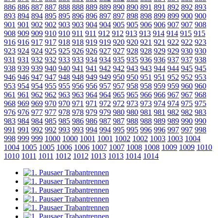
886
886
887
887
888
888
889
889
890
890
891
891
892
892
893
893
894
894
895
895
896
896
897
897
898
898
899
899
900
900
901
901
902
902
903
903
904
904
905
905
906
906
907
907
908
908
909
909
910
910
911
911
912
912
913
913
914
914
915
915
916
916
917
917
918
918
919
919
920
920
921
921
922
922
923
923
924
924
925
925
926
926
927
927
928
928
929
929
930
930
931
931
932
932
933
933
934
934
935
935
936
936
937
937
938
938
939
939
940
940
941
941
942
942
943
943
944
944
945
945
946
946
947
947
948
948
949
949
950
950
951
951
952
952
953
953
954
954
955
955
956
956
957
957
958
958
959
959
960
960
961
961
962
962
963
963
964
964
965
965
966
966
967
967
968
968
969
969
970
970
971
971
972
972
973
973
974
974
975
975
976
976
977
977
978
978
979
979
980
980
981
981
982
982
983
983
984
984
985
985
986
986
987
987
988
988
989
989
990
990
991
991
992
992
993
993
994
994
995
995
996
996
997
997
998
998
999
999
1000
1000
1001
1001
1002
1002
1003
1003
1004
1004
1005
1005
1006
1006
1007
1007
1008
1008
1009
1009
1010
1010
1011
1011
1012
1012
1013
1013
1014
1014