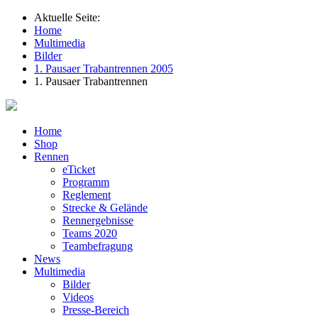
Aktuelle Seite:
Home
Multimedia
Bilder
1. Pausaer Trabantrennen 2005
1. Pausaer Trabantrennen
Home
Shop
Rennen
eTicket
Programm
Reglement
Strecke & Gelände
Rennergebnisse
Teams 2020
Teambefragung
News
Multimedia
Bilder
Videos
Presse-Bereich