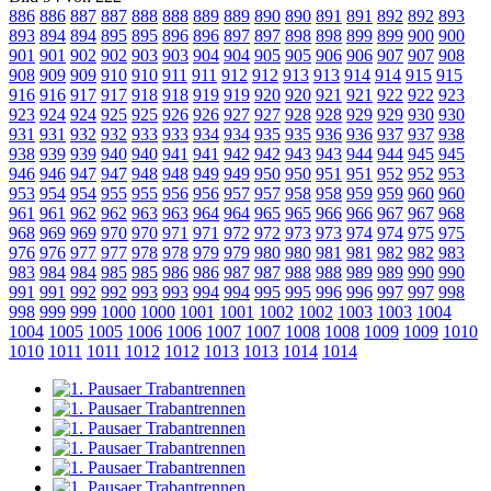
886
886
887
887
888
888
889
889
890
890
891
891
892
892
893
893
894
894
895
895
896
896
897
897
898
898
899
899
900
900
901
901
902
902
903
903
904
904
905
905
906
906
907
907
908
908
909
909
910
910
911
911
912
912
913
913
914
914
915
915
916
916
917
917
918
918
919
919
920
920
921
921
922
922
923
923
924
924
925
925
926
926
927
927
928
928
929
929
930
930
931
931
932
932
933
933
934
934
935
935
936
936
937
937
938
938
939
939
940
940
941
941
942
942
943
943
944
944
945
945
946
946
947
947
948
948
949
949
950
950
951
951
952
952
953
953
954
954
955
955
956
956
957
957
958
958
959
959
960
960
961
961
962
962
963
963
964
964
965
965
966
966
967
967
968
968
969
969
970
970
971
971
972
972
973
973
974
974
975
975
976
976
977
977
978
978
979
979
980
980
981
981
982
982
983
983
984
984
985
985
986
986
987
987
988
988
989
989
990
990
991
991
992
992
993
993
994
994
995
995
996
996
997
997
998
998
999
999
1000
1000
1001
1001
1002
1002
1003
1003
1004
1004
1005
1005
1006
1006
1007
1007
1008
1008
1009
1009
1010
1010
1011
1011
1012
1012
1013
1013
1014
1014