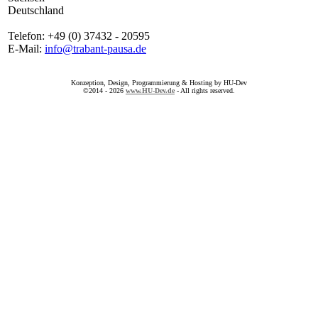
Deutschland
Telefon: +49 (0) 37432 - 20595
E-Mail:
info@trabant-pausa.de
Konzeption, Design, Programmierung & Hosting by HU-Dev
©2014 - 2026
www.HU-Dev.de
- All rights reserved.