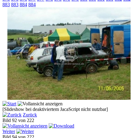
883
883
884
884
[Slideshow bei deaktiviertem JacaScript nicht nutzbar]
Zurück
Bild 92 von 222
Weiter
Bild 94 von 222