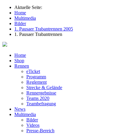
Aktuelle Seite:
Home
Multimedia
Bilder
1. Pausaer Trabantrennen 2005
1. Pausaer Trabantrennen
Home
Shop
Rennen
eTicket
Programm
Reglement
Strecke & Gelände
Rennergebnisse
Teams 2020
Teambefragung
News
Multimedia
Bilder
Videos
Presse-Bereich