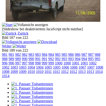
[Slideshow bei deaktiviertem JacaScript nicht nutzbar]
Zurück
Bild 187 von 222
Weiter
Bild 189 von 222
981
981
982
982
983
983
984
984
985
985
986
986
987
987
988
988
989
989
990
990
991
991
992
992
993
993
994
994
995
995
996
996
997
997
998
998
999
999
1000
1000
1001
1001
1002
1002
1003
1003
1004
1004
1005
1005
1006
1006
1007
1007
1008
1008
1009
1009
1010
1010
1011
1011
1012
1012
1013
1013
1014
1014