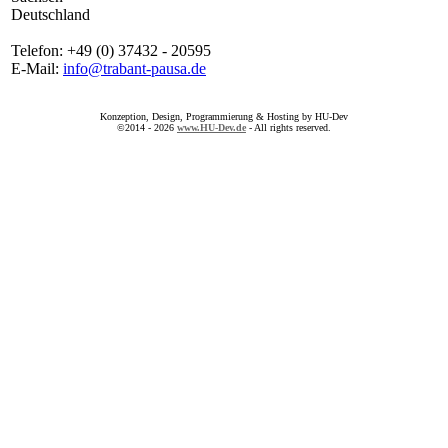
Deutschland
Telefon: +49 (0) 37432 - 20595
E-Mail:
info@trabant-pausa.de
Konzeption, Design, Programmierung & Hosting by HU-Dev
©2014 - 2026
www.HU-Dev.de
- All rights reserved.