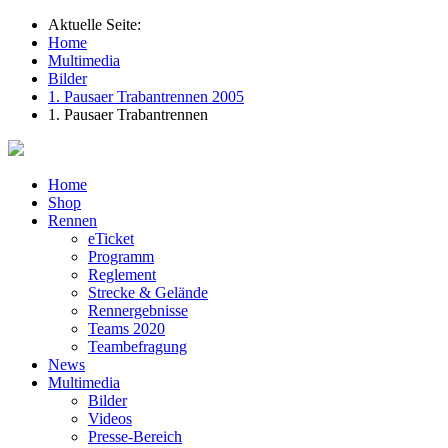
Aktuelle Seite:
Home
Multimedia
Bilder
1. Pausaer Trabantrennen 2005
1. Pausaer Trabantrennen
Home
Shop
Rennen
eTicket
Programm
Reglement
Strecke & Gelände
Rennergebnisse
Teams 2020
Teambefragung
News
Multimedia
Bilder
Videos
Presse-Bereich