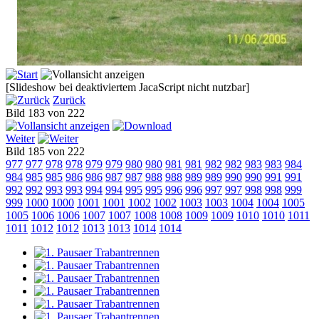
[Slideshow bei deaktiviertem JacaScript nicht nutzbar]
Zurück
Bild 183 von 222
Weiter
Bild 185 von 222
977
977
978
978
979
979
980
980
981
981
982
982
983
983
984
984
985
985
986
986
987
987
988
988
989
989
990
990
991
991
992
992
993
993
994
994
995
995
996
996
997
997
998
998
999
999
1000
1000
1001
1001
1002
1002
1003
1003
1004
1004
1005
1005
1006
1006
1007
1007
1008
1008
1009
1009
1010
1010
1011
1011
1012
1012
1013
1013
1014
1014