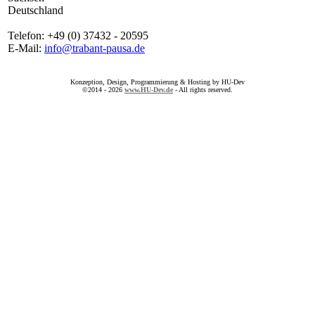
Deutschland
Telefon: +49 (0) 37432 - 20595
E-Mail:
info@trabant-pausa.de
Konzeption, Design, Programmierung & Hosting by HU-Dev
©2014 - 2026
www.HU-Dev.de
- All rights reserved.