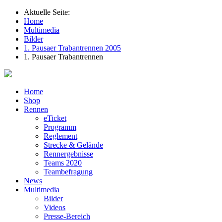
Aktuelle Seite:
Home
Multimedia
Bilder
1. Pausaer Trabantrennen 2005
1. Pausaer Trabantrennen
Home
Shop
Rennen
eTicket
Programm
Reglement
Strecke & Gelände
Rennergebnisse
Teams 2020
Teambefragung
News
Multimedia
Bilder
Videos
Presse-Bereich