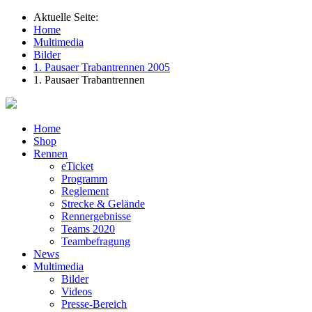
Aktuelle Seite:
Home
Multimedia
Bilder
1. Pausaer Trabantrennen 2005
1. Pausaer Trabantrennen
Home
Shop
Rennen
eTicket
Programm
Reglement
Strecke & Gelände
Rennergebnisse
Teams 2020
Teambefragung
News
Multimedia
Bilder
Videos
Presse-Bereich