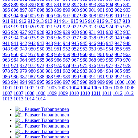
888
889
889
890
890
891
891
892
892
893
893
894
894
895
895
896
896
897
897
898
898
899
899
900
900
901
901
902
902
903
903
904
904
905
905
906
906
907
907
908
908
909
909
910
910
911
911
912
912
913
913
914
914
915
915
916
916
917
917
918
918
919
919
920
920
921
921
922
922
923
923
924
924
925
925
926
926
927
927
928
928
929
929
930
930
931
931
932
932
933
933
934
934
935
935
936
936
937
937
938
938
939
939
940
940
941
941
942
942
943
943
944
944
945
945
946
946
947
947
948
948
949
949
950
950
951
951
952
952
953
953
954
954
955
955
956
956
957
957
958
958
959
959
960
960
961
961
962
962
963
963
964
964
965
965
966
966
967
967
968
968
969
969
970
970
971
971
972
972
973
973
974
974
975
975
976
976
977
977
978
978
979
979
980
980
981
981
982
982
983
983
984
984
985
985
986
986
987
987
988
988
989
989
990
990
991
991
992
992
993
993
994
994
995
995
996
996
997
997
998
998
999
999
1000
1000
1001
1001
1002
1002
1003
1003
1004
1004
1005
1005
1006
1006
1007
1007
1008
1008
1009
1009
1010
1010
1011
1011
1012
1012
1013
1013
1014
1014