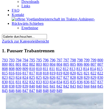
Downloads
Links
FAQ
Kontakt
Ergebnisse
Zurück zur Kategorieübersicht
1. Pausaer Trabantrennen
793
793
794
794
795
795
796
796
797
797
798
798
799
799
800
800
801
801
802
802
803
803
804
804
805
805
806
806
807
807
808
808
809
809
810
810
811
811
812
812
813
813
814
814
815
815
816
816
817
817
818
818
819
819
820
820
821
821
822
822
823
823
824
824
825
825
826
826
827
827
828
828
829
829
830
830
831
831
832
832
833
833
834
834
835
835
836
836
837
837
838
838
839
839
840
840
841
841
842
842
843
843
844
844
845
845
846
846
847
847
848
848
849
849