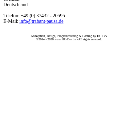
Deutschland
Telefon: +49 (0) 37432 - 20595
E-Mail:
info@trabant-pausa.de
Konzeption, Design, Programmierung & Hosting by HU-Dev
©2014 - 2026
www.HU-Dev.de
- All rights reserved.