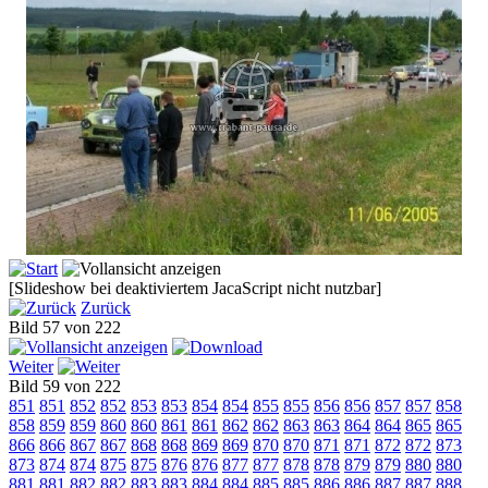
[Slideshow bei deaktiviertem JacaScript nicht nutzbar]
Zurück
Bild 57 von 222
Weiter
Bild 59 von 222
851
851
852
852
853
853
854
854
855
855
856
856
857
857
858
858
859
859
860
860
861
861
862
862
863
863
864
864
865
865
866
866
867
867
868
868
869
869
870
870
871
871
872
872
873
873
874
874
875
875
876
876
877
877
878
878
879
879
880
880
881
881
882
882
883
883
884
884
885
885
886
886
887
887
888