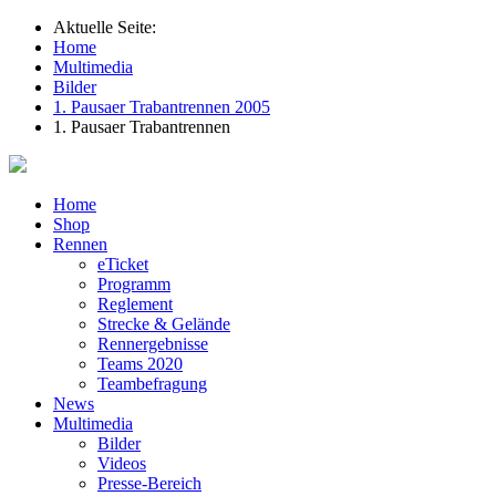
Aktuelle Seite:
Home
Multimedia
Bilder
1. Pausaer Trabantrennen 2005
1. Pausaer Trabantrennen
Home
Shop
Rennen
eTicket
Programm
Reglement
Strecke & Gelände
Rennergebnisse
Teams 2020
Teambefragung
News
Multimedia
Bilder
Videos
Presse-Bereich