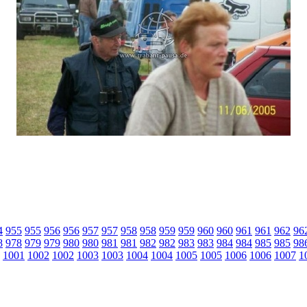
4
955
955
956
956
957
957
958
958
959
959
960
960
961
961
962
96
8
978
979
979
980
980
981
981
982
982
983
983
984
984
985
985
98
1001
1002
1002
1003
1003
1004
1004
1005
1005
1006
1006
1007
1