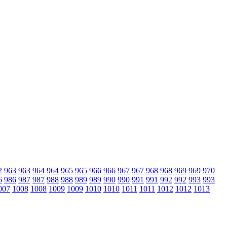
2
963
963
964
964
965
965
966
966
967
967
968
968
969
969
970
6
986
987
987
988
988
989
989
990
990
991
991
992
992
993
993
007
1008
1008
1009
1009
1010
1010
1011
1011
1012
1012
1013