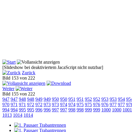
[Slideshow bei deaktiviertem JacaScript nicht nutzbar]
Zurück
Bild 153 von 222
Weiter
Bild 155 von 222
947
947
948
948
949
949
950
950
951
951
952
952
953
953
954
95
970
971
971
972
972
973
973
974
974
975
975
976
976
977
977
97
994
994
995
995
996
996
997
997
998
998
999
999
1000
1000
1001
1013
1014
1014