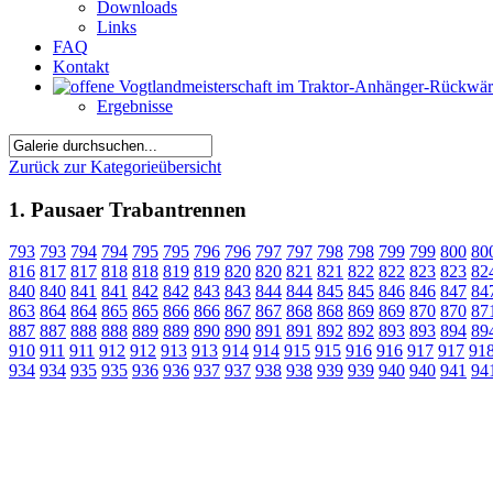
Downloads
Links
FAQ
Kontakt
Ergebnisse
Zurück zur Kategorieübersicht
1. Pausaer Trabantrennen
793
793
794
794
795
795
796
796
797
797
798
798
799
799
800
80
816
817
817
818
818
819
819
820
820
821
821
822
822
823
823
82
840
840
841
841
842
842
843
843
844
844
845
845
846
846
847
84
863
864
864
865
865
866
866
867
867
868
868
869
869
870
870
87
887
887
888
888
889
889
890
890
891
891
892
892
893
893
894
89
910
911
911
912
912
913
913
914
914
915
915
916
916
917
917
91
934
934
935
935
936
936
937
937
938
938
939
939
940
940
941
94